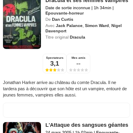
Dracula et ses femmes vampires
Date de sortie inconnue
|
1h 34min
|
Epouvante-horreur
De
Dan Curtis
Avec
Jack Palance
,
Simon Ward
,
Nigel
Davenport
Titre original
Dracula
Spectateurs
Mes amis
3,1
--
Jonathan Harker arrive au château du comte Dracula. Il ne
tardera pas à découvrir que son hôte est un vampire, entouré de
jeunes femmes, vampires elles aussi.
L'Attaque des sangsues géantes
24 mars 2005
|
1h 02min
|
Epouvante-