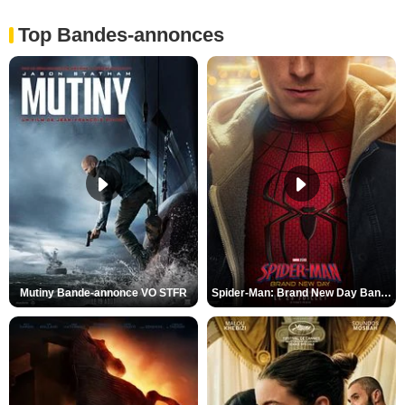
Top Bandes-annonces
Mutiny Bande-annonce VO STFR
Spider-Man: Brand New Day Bande-annonce VO STFR