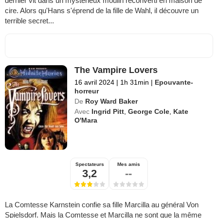
dernier vit dans un mystérieux moulin reconverti en maison de
cire. Alors qu'Hans s'éprend de la fille de Wahl, il découvre un
terrible secret...
The Vampire Lovers
16 avril 2024
|
1h 31min
|
Epouvante-
horreur
De
Roy Ward Baker
Avec
Ingrid Pitt
,
George Cole
,
Kate
O'Mara
Spectateurs
Mes amis
3,2
--
La Comtesse Karnstein confie sa fille Marcilla au général Von
Spielsdorf. Mais la Comtesse et Marcilla ne sont que la même