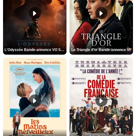
L'Odyssée Bande-annonce VO STFR
Le Triangle d'or Bande-annonce VF