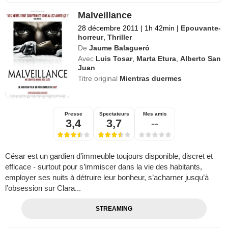
Malveillance
28 décembre 2011
|
1h 42min
|
Epouvante-
horreur
,
Thriller
De
Jaume Balagueró
Avec
Luis Tosar
,
Marta Etura
,
Alberto San
Juan
Titre original
Mientras duermes
Presse
Spectateurs
Mes amis
3,4
3,7
--
César est un gardien d’immeuble toujours disponible, discret et
efficace - surtout pour s’immiscer dans la vie des habitants,
employer ses nuits à détruire leur bonheur, s’acharner jusqu’à
l’obsession sur Clara...
STREAMING