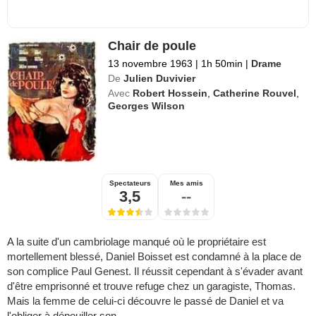
Chair de poule
13 novembre 1963
|
1h 50min
|
Drame
De
Julien Duvivier
Avec
Robert Hossein
,
Catherine Rouvel
,
Georges Wilson
Spectateurs
Mes amis
3,5
--
A la suite d'un cambriolage manqué où le propriétaire est
mortellement blessé, Daniel Boisset est condamné à la place de
son complice Paul Genest. Il réussit cependant à s'évader avant
d'être emprisonné et trouve refuge chez un garagiste, Thomas.
Mais la femme de celui-ci découvre le passé de Daniel et va
l'obliger à dépouiller son ...