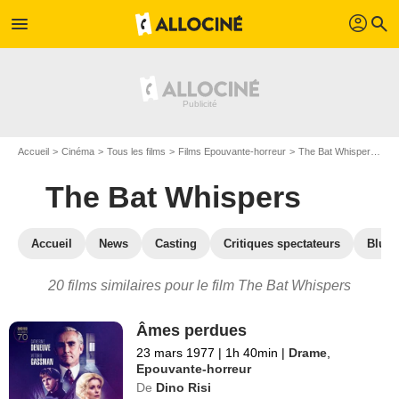
profil
menu
search
Accueil
Cinéma
Tous les films
Films Epouvante-horreur
The Bat Whispers
Le
The Bat Whispers
Accueil
News
Casting
Critiques spectateurs
Blu-R
20 films similaires pour le film The Bat Whispers
Âmes perdues
23 mars 1977
|
1h 40min
|
Drame
,
Epouvante-horreur
De
Dino Risi