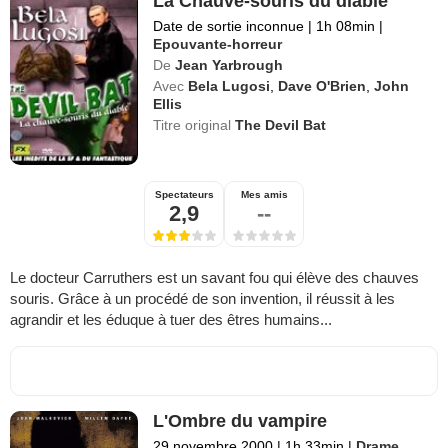
La Chauve-souris du diable
Date de sortie inconnue
|
1h 08min
|
Epouvante-horreur
De
Jean Yarbrough
Avec
Bela Lugosi
,
Dave O'Brien
,
John
Ellis
Titre original
The Devil Bat
Spectateurs
Mes amis
2,9
--
Le docteur Carruthers est un savant fou qui élève des chauves
souris. Grâce à un procédé de son invention, il réussit à les
agrandir et les éduque à tuer des êtres humains...
L'Ombre du vampire
29 novembre 2000
|
1h 33min
|
Drame
,