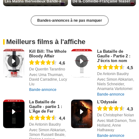
Les Matins merveilleux Bande-annonce VF
De la Comédie-Française Teaser VF
Bandes-annonces à ne pas manquer
Meilleurs films à l'affiche
Kill Bill: The Whole
La Bataille de
Bloody Affair
Gaulle - Partie 2 :
J’écris ton nom
4,6
4,5
De Quentin Tarantino
De Antonin Baudry
Avec Uma Thurman,
David Carradine, Lucy
Avec Simon Abkarian,
Liu
Niels Schneider,
Anamaria Vartolomei
Bande-annonce
Bande-annonce
La Bataille de
L'Odyssée
Gaulle - partie 1 :
4,3
L'Âge de Fer
De Christopher Nolan
4,4
Avec Matt Damon, Tom
De Antonin Baudry
Holland, Anne
Avec Simon Abkarian,
Hathaway
Simon Russell Beale,
Bande-annonce