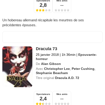
Spectateurs
Mes amis
2,8
--
Un hobereau allemand récapitule les meurtres de ses
précédentes épouses.
Dracula 73
25 janvier 2018
|
1h 36min
|
Epouvante-
horreur
De
Alan Gibson
Avec
Christopher Lee
,
Peter Cushing
,
Stephanie Beacham
Titre original
Dracula A.D. 72
Spectateurs
Mes amis
2,4
--