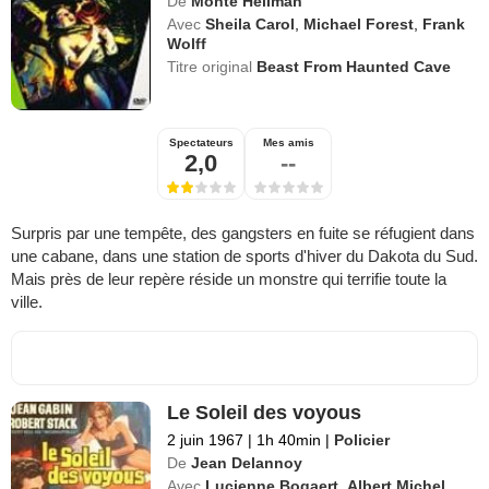
De
Monte Hellman
Avec
Sheila Carol
,
Michael Forest
,
Frank
Wolff
Titre original
Beast From Haunted Cave
Spectateurs
Mes amis
2,0
--
Surpris par une tempête, des gangsters en fuite se réfugient dans
une cabane, dans une station de sports d'hiver du Dakota du Sud.
Mais près de leur repère réside un monstre qui terrifie toute la
ville.
Le Soleil des voyous
2 juin 1967
|
1h 40min
|
Policier
De
Jean Delannoy
Avec
Lucienne Bogaert
,
Albert Michel
,