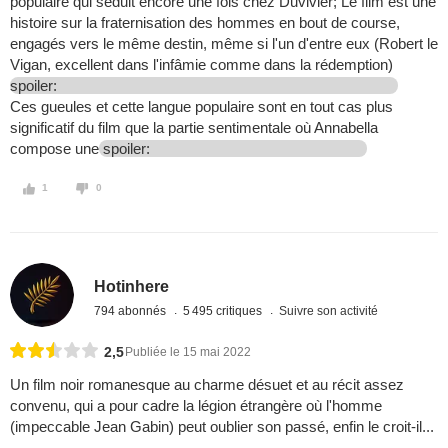
populaire qui séduit encore une fois chez Duvivier; Le film est une
histoire sur la fraternisation des hommes en bout de course,
engagés vers le même destin, même si l'un d'entre eux (Robert le
Vigan, excellent dans l'infâmie comme dans la rédemption)
spoiler:
Ces gueules et cette langue populaire sont en tout cas plus
significatif du film que la partie sentimentale où Annabella
compose une
spoiler:
1
0
Hotinhere
794 abonnés
5 495 critiques
Suivre son activité
2,5
Publiée le 15 mai 2022
Un film noir romanesque au charme désuet et au récit assez
convenu, qui a pour cadre la légion étrangère où l'homme
(impeccable Jean Gabin) peut oublier son passé, enfin le croit-il...