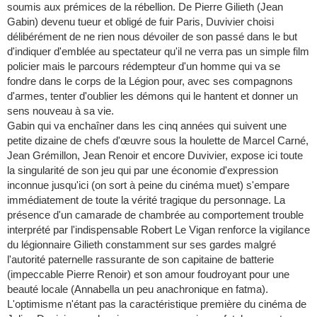
soumis aux prémices de la rébellion. De Pierre Gilieth (Jean
Gabin) devenu tueur et obligé de fuir Paris, Duvivier choisi
délibérément de ne rien nous dévoiler de son passé dans le but
d'indiquer d'emblée au spectateur qu'il ne verra pas un simple film
policier mais le parcours rédempteur d'un homme qui va se
fondre dans le corps de la Légion pour, avec ses compagnons
d'armes, tenter d'oublier les démons qui le hantent et donner un
sens nouveau à sa vie.
Gabin qui va enchaîner dans les cinq années qui suivent une
petite dizaine de chefs d'œuvre sous la houlette de Marcel Carné,
Jean Grémillon, Jean Renoir et encore Duvivier, expose ici toute
la singularité de son jeu qui par une économie d'expression
inconnue jusqu'ici (on sort à peine du cinéma muet) s'empare
immédiatement de toute la vérité tragique du personnage. La
présence d'un camarade de chambrée au comportement trouble
interprété par l'indispensable Robert Le Vigan renforce la vigilance
du légionnaire Gilieth constamment sur ses gardes malgré
l'autorité paternelle rassurante de son capitaine de batterie
(impeccable Pierre Renoir) et son amour foudroyant pour une
beauté locale (Annabella un peu anachronique en fatma).
L'optimisme n'étant pas la caractéristique première du cinéma de