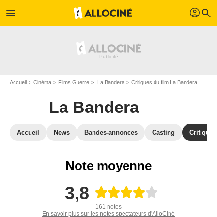
profil
menu
search
Accueil
Cinéma
Films Guerre
La Bandera
Critiques du film La Bandera
Derni
La Bandera
Accueil
News
Bandes-annonces
Casting
Critiques
Note moyenne
3,8
161 notes
En savoir plus sur les notes spectateurs d'AlloCiné