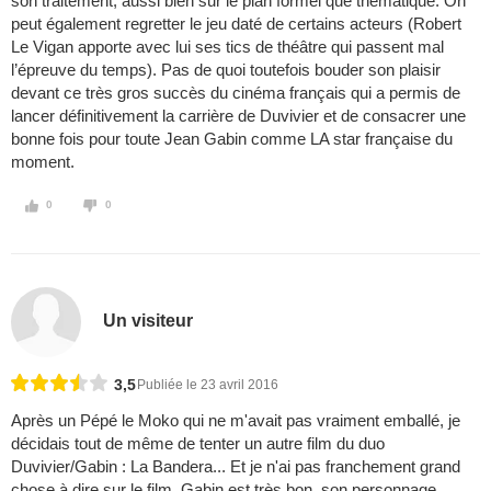
son traitement, aussi bien sur le plan formel que thématique. On
peut également regretter le jeu daté de certains acteurs (Robert
Le Vigan apporte avec lui ses tics de théâtre qui passent mal
l’épreuve du temps). Pas de quoi toutefois bouder son plaisir
devant ce très gros succès du cinéma français qui a permis de
lancer définitivement la carrière de Duvivier et de consacrer une
bonne fois pour toute Jean Gabin comme LA star française du
moment.
0
0
Un visiteur
3,5
Publiée le 23 avril 2016
Après un Pépé le Moko qui ne m'avait pas vraiment emballé, je
décidais tout de même de tenter un autre film du duo
Duvivier/Gabin : La Bandera... Et je n'ai pas franchement grand
chose à dire sur le film, Gabin est très bon, son personnage