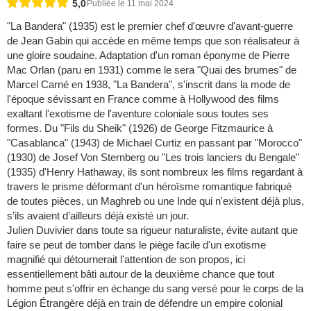
5,0
Publiée le 11 mai 2024
"La Bandera" (1935) est le premier chef d'œuvre d'avant-guerre
de Jean Gabin qui accède en même temps que son réalisateur à
une gloire soudaine. Adaptation d'un roman éponyme de Pierre
Mac Orlan (paru en 1931) comme le sera "Quai des brumes" de
Marcel Carné en 1938, "La Bandera", s'inscrit dans la mode de
l'époque sévissant en France comme à Hollywood des films
exaltant l'exotisme de l'aventure coloniale sous toutes ses
formes. Du "Fils du Sheik" (1926) de George Fitzmaurice à
"Casablanca" (1943) de Michael Curtiz en passant par "Morocco"
(1930) de Josef Von Sternberg ou "Les trois lanciers du Bengale"
(1935) d'Henry Hathaway, ils sont nombreux les films regardant à
travers le prisme déformant d'un héroïsme romantique fabriqué
de toutes pièces, un Maghreb ou une Inde qui n'existent déjà plus,
s’ils avaient d’ailleurs déjà existé un jour.
Julien Duvivier dans toute sa rigueur naturaliste, évite autant que
faire se peut de tomber dans le piège facile d'un exotisme
magnifié qui détournerait l'attention de son propos, ici
essentiellement bâti autour de la deuxième chance que tout
homme peut s'offrir en échange du sang versé pour le corps de la
Légion Étrangère déjà en train de défendre un empire colonial