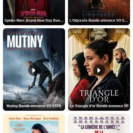
Spider-Man: Brand New Day Bande-annonce VO STFR
L'Odyssée Bande-annonce VO STFR
Mutiny Bande-annonce VO STFR
Le Triangle d'or Bande-annonce VF