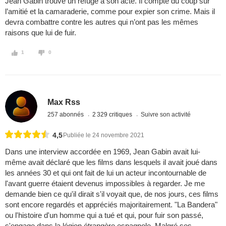
Jean Gabin trouve un refuge à son acte. Il compte du coup sur
l’amitié et la camaraderie, comme pour expier son crime. Mais il
devra combattre contre les autres qui n’ont pas les mêmes
raisons que lui de fuir.
1
0
Max Rss
257 abonnés
2 329 critiques
Suivre son activité
4,5
Publiée le 24 novembre 2021
Dans une interview accordée en 1969, Jean Gabin avait lui-
même avait déclaré que les films dans lesquels il avait joué dans
les années 30 et qui ont fait de lui un acteur incontournable de
l'avant guerre étaient devenus impossibles à regarder. Je me
demande bien ce qu'il dirait s'il voyait que, de nos jours, ces films
sont encore regardés et appréciés majoritairement. "La Bandera"
ou l'histoire d'un homme qui a tué et qui, pour fuir son passé,
s'engage dans la légion étrangère espagnole. Malgré ses