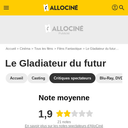
profil
menu
search
Accueil
Cinéma
Tous les films
Films Fantastique
Le Gladiateur du futur
Avis 
Le Gladiateur du futur
Accueil
Casting
Critiques spectateurs
Blu-Ray, DVD
Note moyenne
1,9
21 notes
En savoir plus sur les notes spectateurs d'AlloCiné