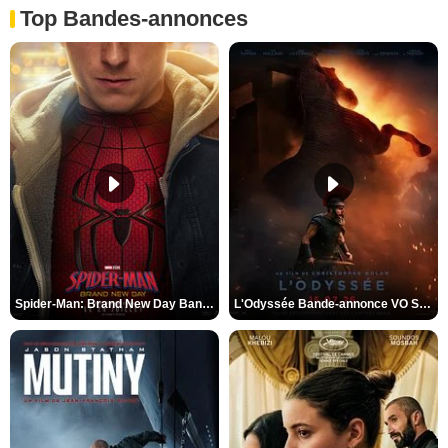
Top Bandes-annonces
Spider-Man: Brand New Day Bande-annonce VO STFR
L'Odyssée Bande-annonce VO STFR