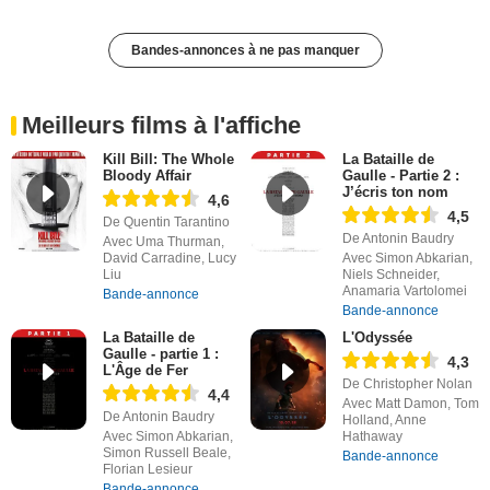
Bandes-annonces à ne pas manquer
Meilleurs films à l'affiche
Kill Bill: The Whole
La Bataille de
Bloody Affair
Gaulle - Partie 2 :
J’écris ton nom
4,6
4,5
De Quentin Tarantino
De Antonin Baudry
Avec Uma Thurman,
David Carradine, Lucy
Avec Simon Abkarian,
Liu
Niels Schneider,
Anamaria Vartolomei
Bande-annonce
Bande-annonce
La Bataille de
L'Odyssée
Gaulle - partie 1 :
4,3
L'Âge de Fer
De Christopher Nolan
4,4
Avec Matt Damon, Tom
De Antonin Baudry
Holland, Anne
Avec Simon Abkarian,
Hathaway
Simon Russell Beale,
Bande-annonce
Florian Lesieur
Bande-annonce