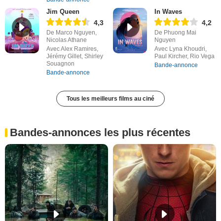
Jim Queen
In Waves
4,3
4,2
De Marco Nguyen,
De Phuong Mai
Nicolas Athane
Nguyen
Avec Alex Ramires,
Avec Lyna Khoudri,
Jérémy Gillet, Shirley
Paul Kircher, Rio Vega
Souagnon
Bande-annonce
Bande-annonce
Tous les meilleurs films au ciné
Bandes-annonces les plus récentes