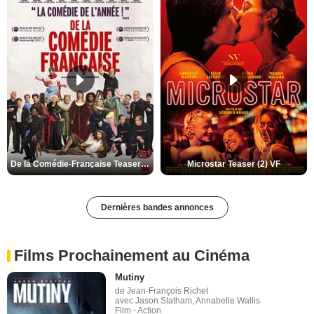
De la Comédie-Française Teaser (3) VF
Microstar Teaser (2) VF
Dernières bandes annonces
Films Prochainement au Cinéma
Mutiny
de Jean-François Richet
avec Jason Statham, Annabelle Wallis
Film - Action