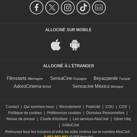
ALLOCINÉ SUR MOBILE
ALLOCINÉ À L'ÉTRANGER
Filmstarts
SensaCine
Beyazperde
Allemagne
Espagne
Turquie
AdoroCinema
Sensacine México
Brésil
Mexique
Contact
|
Qui sommes-nous
|
Recrutement
|
Publicité
|
CGU
|
CGV
|
Politique de cookies
|
Préférences cookies
|
Données Personnelles
|
Revue de presse
|
Charte d'écriture
|
Les services AlloCiné
|
Gérer Utiq
|
©AlloCiné
Retrouvez tous les horaires et infos de votre cinéma sur le numéro AlloCiné :
0 892 892 892
(0,90€/minute)