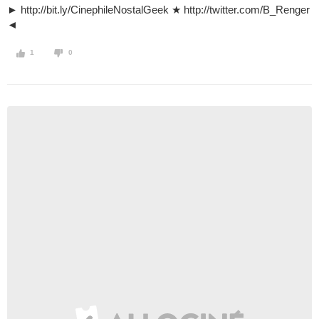
► http://bit.ly/CinephileNostalGeek ★ http://twitter.com/B_Renger
◄
1
0