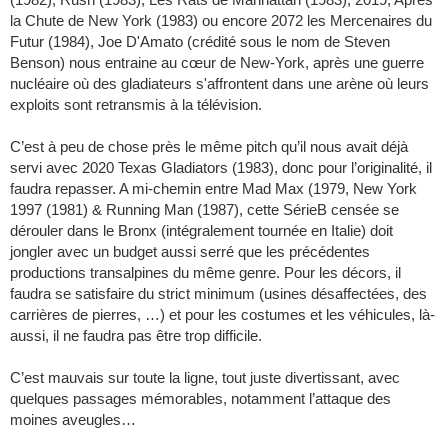
la Chute de New York (1983) ou encore 2072 les Mercenaires du
Futur (1984), Joe D'Amato (crédité sous le nom de Steven
Benson) nous entraine au cœur de New-York, après une guerre
nucléaire où des gladiateurs s'affrontent dans une arène où leurs
exploits sont retransmis à la télévision.
C’est à peu de chose près le même pitch qu’il nous avait déjà
servi avec 2020 Texas Gladiators (1983), donc pour l’originalité, il
faudra repasser. A mi-chemin entre Mad Max (1979, New York
1997 (1981) & Running Man (1987), cette SérieB censée se
dérouler dans le Bronx (intégralement tournée en Italie) doit
jongler avec un budget aussi serré que les précédentes
productions transalpines du même genre. Pour les décors, il
faudra se satisfaire du strict minimum (usines désaffectées, des
carrières de pierres, …) et pour les costumes et les véhicules, là-
aussi, il ne faudra pas être trop difficile.
C’est mauvais sur toute la ligne, tout juste divertissant, avec
quelques passages mémorables, notamment l’attaque des
moines aveugles…