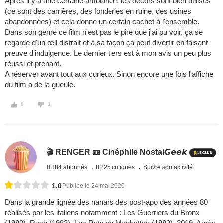
Après il y a une certaine ambiance, les décors sont bien utilisés
(ce sont des carrières, des fonderies en ruine, des usines
abandonnées) et cela donne un certain cachet à l'ensemble.
Dans son genre ce film n'est pas le pire que j'ai pu voir, ça se
regarde d'un œil distrait et à sa façon ça peut divertir en faisant
preuve d'indulgence. Le dernier tiers est à mon avis un peu plus
réussi et prenant.
A réserver avant tout aux curieux. Sinon encore une fois l'affiche
du film a de la gueule.
0
1
🎬 RENGER 📼 Cinéphile Nostal𝙂𝙚𝙚𝙠
8 884 abonnés
8 225 critiques
Suivre son activité
1,0
Publiée le 24 mai 2020
Dans la grande lignée des nanars des post-apo des années 80
réalisés par les italiens notamment : Les Guerriers du Bronx
(1982), Rush (1983), Les Rats de Manhattan (1983), 2019, Après