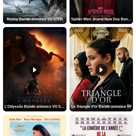
Mutiny Bande-annonce VO STFR
Spider-Man: Brand New Day Bande-annonce VO STFR
L'Odyssée Bande-annonce VO STFR
Le Triangle d'or Bande-annonce VF