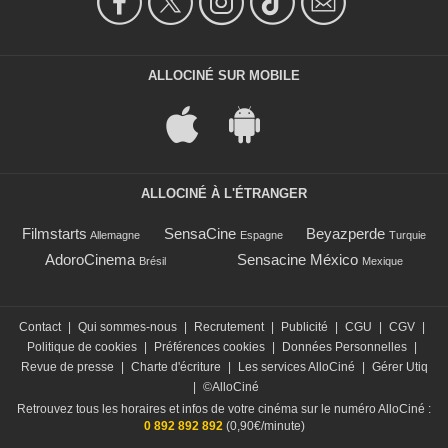
ALLOCINÉ SUR MOBILE
ALLOCINÉ À L'ÉTRANGER
Filmstarts
SensaCine
Beyazperde
Allemagne
Espagne
Turquie
AdoroCinema
Sensacine México
Brésil
Mexique
Contact
|
Qui sommes-nous
|
Recrutement
|
Publicité
|
CGU
|
CGV
|
Politique de cookies
|
Préférences cookies
|
Données Personnelles
|
Revue de presse
|
Charte d'écriture
|
Les services AlloCiné
|
Gérer Utiq
|
©AlloCiné
Retrouvez tous les horaires et infos de votre cinéma sur le numéro AlloCiné :
0 892 892 892
(0,90€/minute)