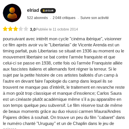
elriad
522 abonnés
2 048 critiques
Suivre son activité
3,0
Publiée le 11 octobre 2014
poursuivant avec intérêt mon cycle "cinéma ibérique", visionner
ce film après avoir vu le "Libertarias" de Vicente Arenda est un
timing parfait, puis Libertarias se situait en 1936 au moment ou le
mouvement libertaire se bat contre l'armée franquiste et que
celui-ci se passe en 1938, cette fois où l'armée Franquiste alliée
aux fascistes italiens et allemands font régner la terreur. Si le
sujet par la petite histoire de ces artistes ballotés d'un camp à
l'autre en devant faire l'apologie du camp dans lequel ils se
trouvent ne manque pas d'intérêt, le traitement en revanche reste
à mon goût trop classique et manque d'insolence; Carlos Saura
est un cinéaste plutôt académique même s'il a pu apparaître en
son temps quelque peu subversif. Le film réserve tout de même
de beaux moments grâce au duo réussi carmen Maura/Andres
Pajares drôles à souhait. On trouve un peu du film "cabaret" dans
le numéro chanté "Uruguay" et un de Chaplin dans le jeu de