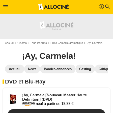
profil
menu
search
Accueil
Cinéma
Tous les films
Films Comédie dramatique
¡Ay, Carmela!
¡Ay,
¡Ay, Carmela!
Accueil
News
Bandes-annonces
Casting
Critiques
DVD et Blu-Ray
¡Ay, Carmela [Nouveau Master Haute
Définition] (DVD)
neuf à partir de 19,99 €