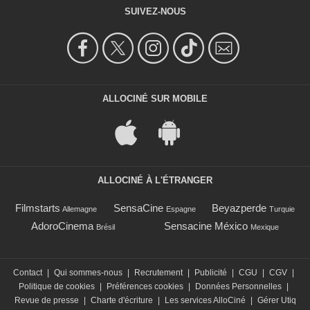
SUIVEZ-NOUS
ALLOCINÉ SUR MOBILE
ALLOCINÉ À L'ÉTRANGER
Filmstarts
SensaCine
Beyazperde
Allemagne
Espagne
Turquie
AdoroCinema
Sensacine México
Brésil
Mexique
Contact
|
Qui sommes-nous
|
Recrutement
|
Publicité
|
CGU
|
CGV
|
Politique de cookies
|
Préférences cookies
|
Données Personnelles
|
Revue de presse
|
Charte d'écriture
|
Les services AlloCiné
|
Gérer Utiq