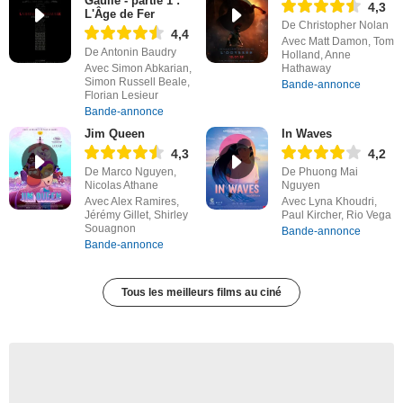
Gaulle - partie 1 :
4,3
L'Âge de Fer
De Christopher Nolan
4,4
Avec Matt Damon, Tom
De Antonin Baudry
Holland, Anne
Avec Simon Abkarian,
Hathaway
Simon Russell Beale,
Bande-annonce
Florian Lesieur
Bande-annonce
Jim Queen
In Waves
4,3
4,2
De Marco Nguyen,
De Phuong Mai
Nicolas Athane
Nguyen
Avec Alex Ramires,
Avec Lyna Khoudri,
Jérémy Gillet, Shirley
Paul Kircher, Rio Vega
Souagnon
Bande-annonce
Bande-annonce
Tous les meilleurs films au ciné