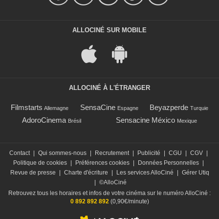
ALLOCINÉ SUR MOBILE
ALLOCINÉ À L'ÉTRANGER
Filmstarts
SensaCine
Beyazperde
Allemagne
Espagne
Turquie
AdoroCinema
Sensacine México
Brésil
Mexique
Contact
|
Qui sommes-nous
|
Recrutement
|
Publicité
|
CGU
|
CGV
|
Politique de cookies
|
Préférences cookies
|
Données Personnelles
|
Revue de presse
|
Charte d'écriture
|
Les services AlloCiné
|
Gérer Utiq
|
©AlloCiné
Retrouvez tous les horaires et infos de votre cinéma sur le numéro AlloCiné :
0 892 892 892
(0,90€/minute)