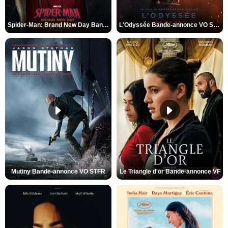
Spider-Man: Brand New Day Bande-annonce VO STFR
L'Odyssée Bande-annonce VO STFR
Mutiny Bande-annonce VO STFR
Le Triangle d'or Bande-annonce VF