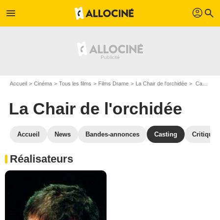
profil
menu
search
Accueil
Cinéma
Tous les films
Films Drame
La Chair de l'orchidée
Casting La Chair de l'orchidée
La Chair de l'orchidée
Accueil
News
Bandes-annonces
Casting
Critiques
Réalisateurs