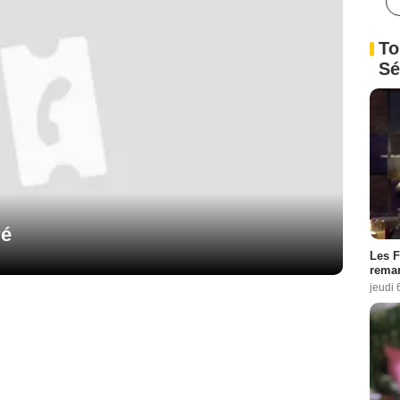
To
Sé
ré
Les F
remar
jeudi 