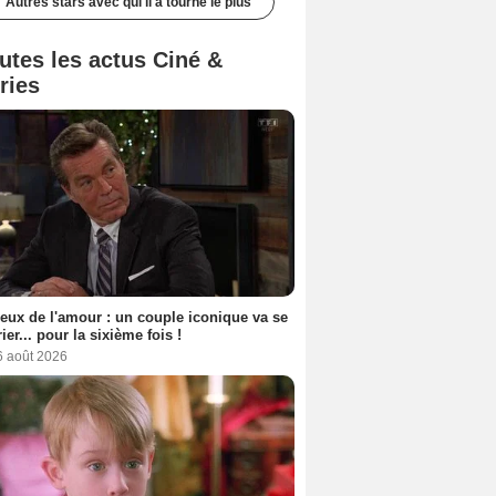
Autres stars avec qui il a tourné le plus
utes les actus Ciné &
ries
eux de l'amour : un couple iconique va se
ier... pour la sixième fois !
6 août 2026