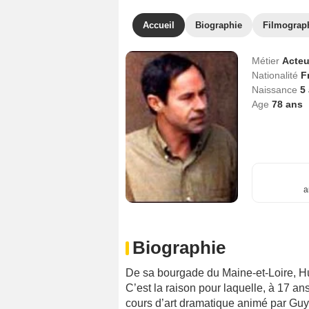
Accueil
Biographie
Filmograp
Métier
Acteu
Nationalité
F
Naissance
5
Age
78
ans
a
Biographie
De sa bourgade du Maine-et-Loire, Hu
C’est la raison pour laquelle, à 17 an
cours d’art dramatique animé par Guy 