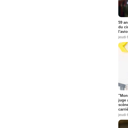
59 an
du ci
l'avi
jeudi 
"Mon 
juge 
scène
carri
jeudi 