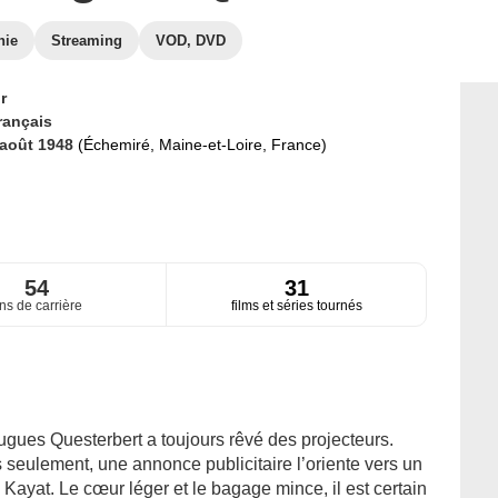
hie
Streaming
VOD, DVD
r
rançais
 août 1948
(Échemiré, Maine-et-Loire, France)
54
31
ns de carrière
films et séries tournés
gues Questerbert a toujours rêvé des projecteurs.
s seulement, une annonce publicitaire l’oriente vers un
Kayat. Le cœur léger et le bagage mince, il est certain