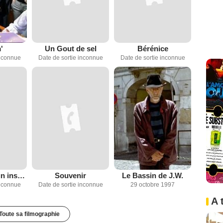
'
Un Gout de sel
Bérénice
inconnue
Date de sortie inconnue
Date de sortie inconnue
Vie et mort d'un instant d'ivresse
Souvenir
Le Bassin de J.W.
inconnue
Date de sortie inconnue
29 octobre 1997
A 
Toute sa filmographie