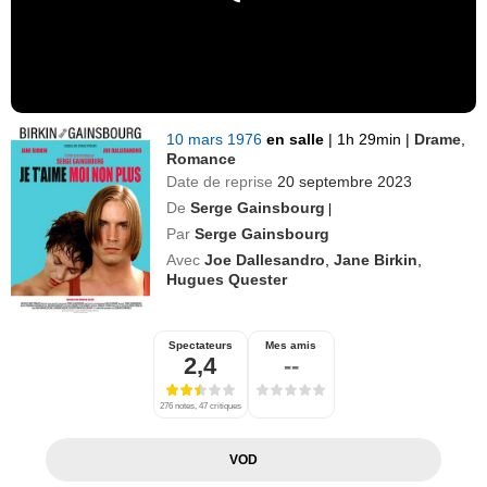
10 mars 1976
en salle
|
1h 29min
|
Drame
,
Romance
Date de reprise
20 septembre 2023
De
Serge Gainsbourg
|
Par
Serge Gainsbourg
Avec
Joe Dallesandro
,
Jane Birkin
,
Hugues Quester
Spectateurs
Mes amis
2,4
--
276 notes, 47 critiques
VOD