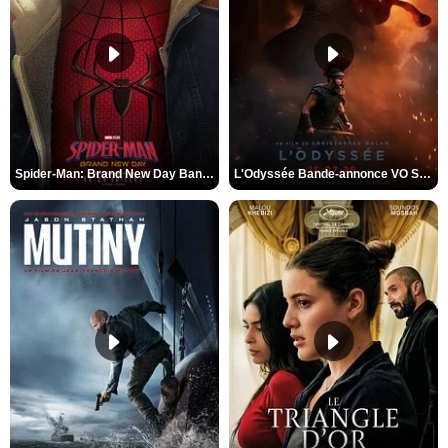
Spider-Man: Brand New Day Bande-annonce VO STFR
L'Odyssée Bande-annonce VO STFR