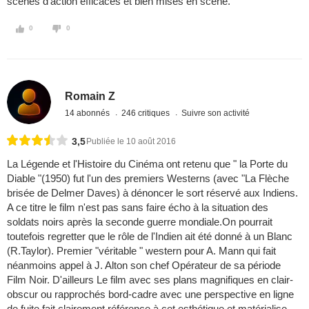
scènes d'action efficaces et bien mises en scène.
0
0
Romain Z
14 abonnés
246 critiques
Suivre son activité
3,5
Publiée le 10 août 2016
La Légende et l'Histoire du Cinéma ont retenu que " la Porte du
Diable "(1950) fut l'un des premiers Westerns (avec "La Flèche
brisée de Delmer Daves) à dénoncer le sort réservé aux Indiens.
A ce titre le film n'est pas sans faire écho à la situation des
soldats noirs après la seconde guerre mondiale.On pourrait
toutefois regretter que le rôle de l'Indien ait été donné à un Blanc
(R.Taylor). Premier "véritable " western pour A. Mann qui fait
néanmoins appel à J. Alton son chef Opérateur de sa période
Film Noir. D'ailleurs Le film avec ses plans magnifiques en clair-
obscur ou rapprochés bord-cadre avec une perspective en ligne
de fuite fait clairement référence à cet esthétique et matérialise