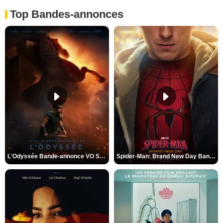
Top Bandes-annonces
L'Odyssée Bande-annonce VO STFR
Spider-Man: Brand New Day Bande-annonce VO STFR