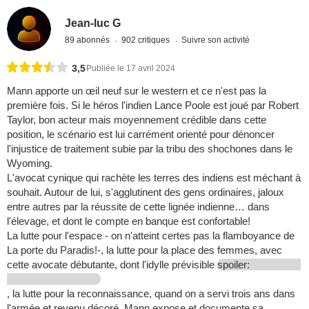
Jean-luc G
89 abonnés
902 critiques
Suivre son activité
3,5
Publiée le 17 avril 2024
Mann apporte un œil neuf sur le western et ce n'est pas la
première fois. Si le héros l'indien Lance Poole est joué par Robert
Taylor, bon acteur mais moyennement crédible dans cette
position, le scénario est lui carrément orienté pour dénoncer
l'injustice de traitement subie par la tribu des shochones dans le
Wyoming.
L'avocat cynique qui rachète les terres des indiens est méchant à
souhait. Autour de lui, s'agglutinent des gens ordinaires, jaloux
entre autres par la réussite de cette lignée indienne… dans
l'élevage, et dont le compte en banque est confortable!
La lutte pour l'espace - on n'atteint certes pas la flamboyance de
La porte du Paradis!-, la lutte pour la place des femmes, avec
cette avocate débutante, dont l'idylle prévisible
spoiler:
, la lutte pour la reconnaissance, quand on a servi trois ans dans
l'armée et revenu décoré. Mann expose et documente sa