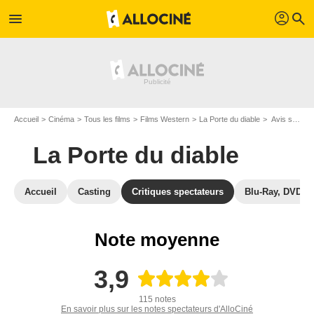
profil
menu
search
Accueil
Cinéma
Tous les films
Films Western
La Porte du diable
Avis sur La Porte du diable
La Porte du diable
Accueil
Casting
Critiques spectateurs
Blu-Ray, DVD
Note moyenne
3,9
115 notes
En savoir plus sur les notes spectateurs d'AlloCiné