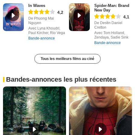
In Waves
Spider-Man: Brand
New Day
4,2
4,1
De Phuong Mai
Nguyen
De Destin Daniel
Cretton
Avec Lyna Khoudri,
Paul Kircher, Rio Vega
Avec Tom Holland,
Zendaya, Sadie Sink
Bande-annonce
Bande-annonce
Tous les meilleurs films au ciné
Bandes-annonces les plus récentes