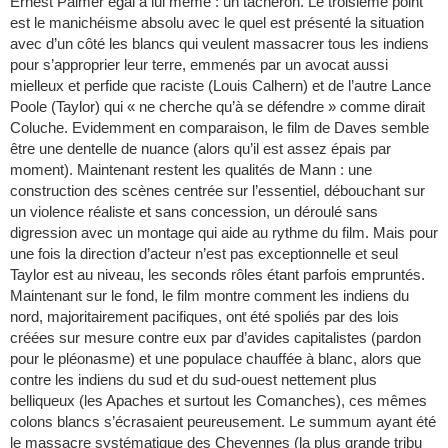
Ernest Palmer égal à lui même : un tâcheron. Le troisième point
est le manichéisme absolu avec le quel est présenté la situation
avec d’un côté les blancs qui veulent massacrer tous les indiens
pour s’approprier leur terre, emmenés par un avocat aussi
mielleux et perfide que raciste (Louis Calhern) et de l’autre Lance
Poole (Taylor) qui « ne cherche qu’à se défendre » comme dirait
Coluche. Evidemment en comparaison, le film de Daves semble
être une dentelle de nuance (alors qu’il est assez épais par
moment). Maintenant restent les qualités de Mann : une
construction des scènes centrée sur l’essentiel, débouchant sur
un violence réaliste et sans concession, un déroulé sans
digression avec un montage qui aide au rythme du film. Mais pour
une fois la direction d’acteur n’est pas exceptionnelle et seul
Taylor est au niveau, les seconds rôles étant parfois empruntés.
Maintenant sur le fond, le film montre comment les indiens du
nord, majoritairement pacifiques, ont été spoliés par des lois
créées sur mesure contre eux par d’avides capitalistes (pardon
pour le pléonasme) et une populace chauffée à blanc, alors que
contre les indiens du sud et du sud-ouest nettement plus
belliqueux (les Apaches et surtout les Comanches), ces mêmes
colons blancs s’écrasaient peureusement. Le summum ayant été
le massacre systématique des Cheyennes (la plus grande tribu