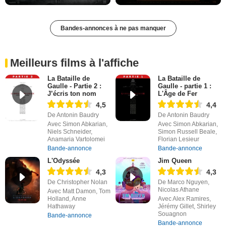
Bandes-annonces à ne pas manquer
Meilleurs films à l'affiche
La Bataille de
La Bataille de
Gaulle - Partie 2 :
Gaulle - partie 1 :
J’écris ton nom
L'Âge de Fer
4,5
4,4
De Antonin Baudry
De Antonin Baudry
Avec Simon Abkarian,
Avec Simon Abkarian,
Niels Schneider,
Simon Russell Beale,
Anamaria Vartolomei
Florian Lesieur
Bande-annonce
Bande-annonce
L'Odyssée
Jim Queen
4,3
4,3
De Christopher Nolan
De Marco Nguyen,
Nicolas Athane
Avec Matt Damon, Tom
Holland, Anne
Avec Alex Ramires,
Hathaway
Jérémy Gillet, Shirley
Souagnon
Bande-annonce
Bande-annonce