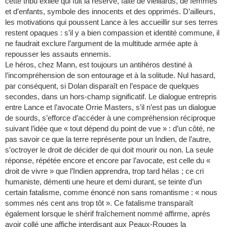
cette tribu exilée qui fuit la réserve, faite de vieillards, de femmes
et d’enfants, symbole des innocents et des opprimés. D’ailleurs,
les motivations qui poussent Lance à les accueillir sur ses terres
restent opaques : s’il y a bien compassion et identité commune, il
ne faudrait exclure l’argument de la multitude armée apte à
repousser les assauts ennemis.
Le héros, chez Mann, est toujours un antihéros destiné à
l’incompréhension de son entourage et à la solitude. Nul hasard,
par conséquent, si Dolan disparaît en l’espace de quelques
secondes, dans un hors-champ significatif. Le dialogue entrepris
entre Lance et l’avocate Orrie Masters, s’il n’est pas un dialogue
de sourds, s’efforce d’accéder à une compréhension réciproque
suivant l’idée que « tout dépend du point de vue » : d’un côté, ne
pas savoir ce que la terre représente pour un Indien, de l’autre,
s’octroyer le droit de décider de qui doit mourir ou non. La seule
réponse, répétée encore et encore par l’avocate, est celle du «
droit de vivre » que l’Indien apprendra, trop tard hélas ; ce cri
humaniste, démenti une heure et demi durant, se teinte d’un
certain fatalisme, comme énoncé non sans romantisme : « nous
sommes nés cent ans trop tôt ». Ce fatalisme transparaît
également lorsque le shérif fraîchement nommé affirme, après
avoir collé une affiche interdisant aux Peaux-Rouges la