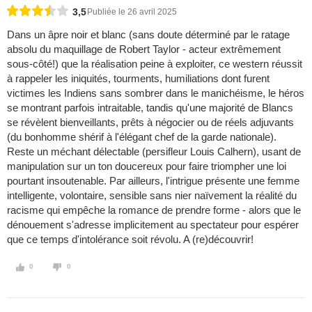
3,5
Publiée le 26 avril 2025
Dans un âpre noir et blanc (sans doute déterminé par le ratage
absolu du maquillage de Robert Taylor - acteur extrêmement
sous-côté!) que la réalisation peine à exploiter, ce western réussit
à rappeler les iniquités, tourments, humiliations dont furent
victimes les Indiens sans sombrer dans le manichéisme, le héros
se montrant parfois intraitable, tandis qu'une majorité de Blancs
se révèlent bienveillants, prêts à négocier ou de réels adjuvants
(du bonhomme shérif à l'élégant chef de la garde nationale).
Reste un méchant délectable (persifleur Louis Calhern), usant de
manipulation sur un ton doucereux pour faire triompher une loi
pourtant insoutenable. Par ailleurs, l'intrigue présente une femme
intelligente, volontaire, sensible sans nier naïvement la réalité du
racisme qui empêche la romance de prendre forme - alors que le
dénouement s'adresse implicitement au spectateur pour espérer
que ce temps d'intolérance soit révolu. A (re)découvrir!
0
0