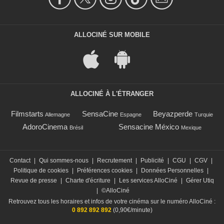
ALLOCINÉ SUR MOBILE
ALLOCINÉ À L'ÉTRANGER
Filmstarts
SensaCine
Beyazperde
Allemagne
Espagne
Turquie
AdoroCinema
Sensacine México
Brésil
Mexique
Contact
|
Qui sommes-nous
|
Recrutement
|
Publicité
|
CGU
|
CGV
|
Politique de cookies
|
Préférences cookies
|
Données Personnelles
|
Revue de presse
|
Charte d'écriture
|
Les services AlloCiné
|
Gérer Utiq
|
©AlloCiné
Retrouvez tous les horaires et infos de votre cinéma sur le numéro AlloCiné :
0 892 892 892
(0,90€/minute)