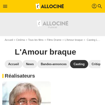
profil
menu
search
Accueil
Cinéma
Tous les films
Films Drame
L'Amour braque
Casting L'Amour braque
L'Amour braque
Accueil
News
Bandes-annonces
Casting
Critiques
Réalisateurs