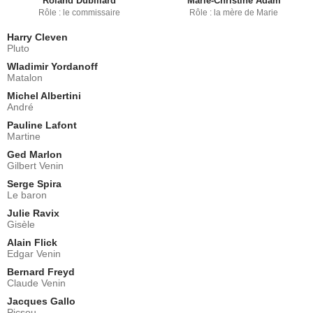
Roland Dubillard
Marie-Christine Adam
Rôle : le commissaire
Rôle : la mère de Marie
Harry Cleven
Pluto
Wladimir Yordanoff
Matalon
Michel Albertini
André
Pauline Lafont
Martine
Ged Marlon
Gilbert Venin
Serge Spira
Le baron
Julie Ravix
Gisèle
Alain Flick
Edgar Venin
Bernard Freyd
Claude Venin
Jacques Gallo
Picsou