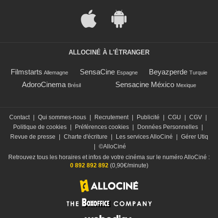
ALLOCINÉ À L'ÉTRANGER
Filmstarts
SensaCine
Beyazperde
Allemagne
Espagne
Turquie
AdoroCinema
Sensacine México
Brésil
Mexique
Contact
|
Qui sommes-nous
|
Recrutement
|
Publicité
|
CGU
|
CGV
|
Politique de cookies
|
Préférences cookies
|
Données Personnelles
|
Revue de presse
|
Charte d'écriture
|
Les services AlloCiné
|
Gérer Utiq
|
©AlloCiné
Retrouvez tous les horaires et infos de votre cinéma sur le numéro AlloCiné :
0 892 892 892
(0,90€/minute)