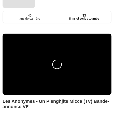
40
33
ans de carrière
films et séries tournés
Les Anonymes - Un Pienghjite Micca (TV) Bande-
annonce VF