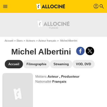
profil
menu
search
Accueil
Stars
Acteurs
Acteur français
Michel Albertini
Michel Albertini
Accueil
Filmographie
Streaming
VOD, DVD
Métiers
Acteur
,
Producteur
Nationalité
Français