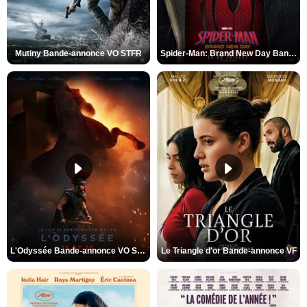
Mutiny Bande-annonce VO STFR
Spider-Man: Brand New Day Bande-annonce VO STFR
L'Odyssée Bande-annonce VO STFR
Le Triangle d'or Bande-annonce VF