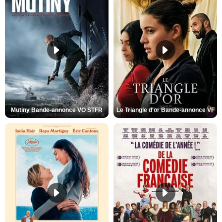
Mutiny Bande-annonce VO STFR
Le Triangle d'or Bande-annonce VF