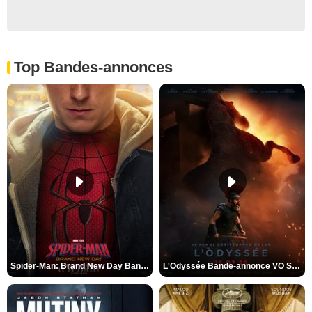
Top Bandes-annonces
Spider-Man: Brand New Day Bande-annonce VO STFR
L'Odyssée Bande-annonce VO STFR