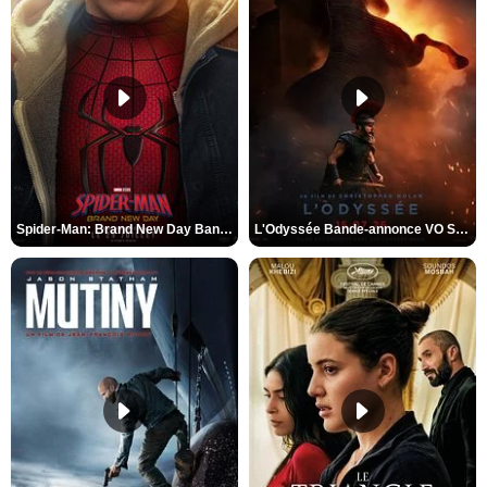
Spider-Man: Brand New Day Bande-annonce VO STFR
L'Odyssée Bande-annonce VO STFR