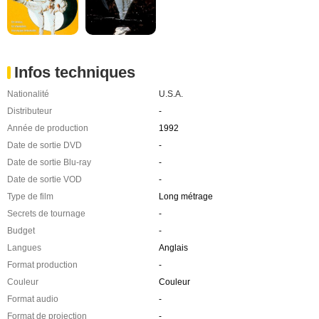
Infos techniques
Nationalité
U.S.A.
Distributeur
-
Année de production
1992
Date de sortie DVD
-
Date de sortie Blu-ray
-
Date de sortie VOD
-
Type de film
Long métrage
Secrets de tournage
-
Budget
-
Langues
Anglais
Format production
-
Couleur
Couleur
Format audio
-
Format de projection
-