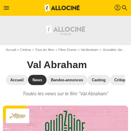
profil
menu
search
Accueil
Cinéma
Tous les films
Films Drame
Val Abraham
Actualités Val Abraham
Val Abraham
Accueil
News
Bandes-annonces
Casting
Critiques
Toutes les news sur le film "Val Abraham"