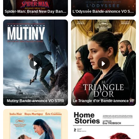
Spider-Man: Brand New Day Bande-annonce VO STFR
L'Odyssée Bande-annonce VO STFR
Mutiny Bande-annonce VO STFR
Le Triangle d'or Bande-annonce VF