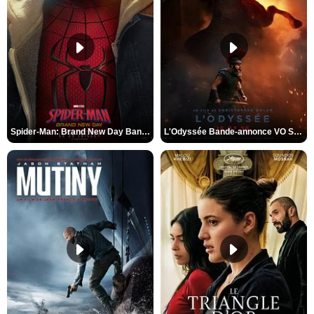
Spider-Man: Brand New Day Bande-annonce VO STFR
L'Odyssée Bande-annonce VO STFR