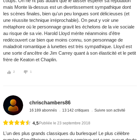
coups. On ne rit pas autant que le laisser espérer sa réputation
mais Monte là-dessus est un divertissement sympathique dont
les scènes finales, bien qu'un peu longues sont délicieuses (et
une réussite technique irréprochable). On peut y voir une
métaphore où le personnage gravit les échelons de la vie sociale
au risque de sa vie. Harold Lloyd mérite néanmoins d'être
redécouvert car bien que moins connu, son personnage de
maladroit romantique à lunettes est très sympathique. Lloyd est
une sorte d'ancêtre de Jim Carrey quant à son élasticité et le petit
frère de Keaton et Chaplin.
2
1
chrischambers86
16 189 abonnés
13 142 critiques
Suivre son activité
4,5
Publiée le 23 septembre 2018
L'un des plus grands classiques du burlesque! Le plus cèlèbre
numèro d'èquilibrisme à suspense comique est sans aucun doute