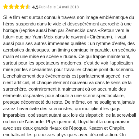
4,5
Publiée le 14 avril 2018
Si le film est surtout connu à travers son image emblématique du
héros suspendu dans le vide et désespérément accroché à une
horloge (reprise aussi bien par Zemeckis dans «Retour vers le
futur» que par Yann Moix dans le navrant «Cinéman»), il vaut
aussi pour ses autres immenses qualités : un rythme d'enfer, des
acrobaties dantesques, un timing comique imparable, un scénario
malin et une mise en scène virtuose. Ce qui frappe maintenant,
surtout pour les spectateurs modernes, c'est de voir l'application
mise par les scénaristes pour travailler chaque point du scénario.
L'enchaînement des événements est parfaitement agencé, rien
n'est artificiel, et chaque élément nouveau va dans le sens de la
surenchère, contrairement à maintenant où on accumule des
éléments disparates pour aboutir à une scène spectaculaire,
presque déconnecté du reste. De même, on ne soulignera jamais
assez l'inventivité des scénaristes, qui multiplient les gags
imparables, obéissant autant aux lois du slapstick, de la screwball
ou bien de l'absurde. Physiquement, Lloyd tient la comparaison
avec ses deux grands rivaux de l'époque, Keaton et Chaplin,
enchaînant les prouesses physiques avec décontraction. On