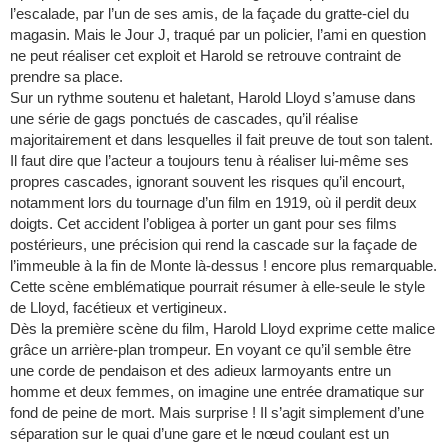
l’escalade, par l’un de ses amis, de la façade du gratte-ciel du
magasin. Mais le Jour J, traqué par un policier, l’ami en question
ne peut réaliser cet exploit et Harold se retrouve contraint de
prendre sa place.
Sur un rythme soutenu et haletant, Harold Lloyd s’amuse dans
une série de gags ponctués de cascades, qu’il réalise
majoritairement et dans lesquelles il fait preuve de tout son talent.
Il faut dire que l’acteur a toujours tenu à réaliser lui-même ses
propres cascades, ignorant souvent les risques qu’il encourt,
notamment lors du tournage d’un film en 1919, où il perdit deux
doigts. Cet accident l’obligea à porter un gant pour ses films
postérieurs, une précision qui rend la cascade sur la façade de
l’immeuble à la fin de Monte là-dessus ! encore plus remarquable.
Cette scène emblématique pourrait résumer à elle-seule le style
de Lloyd, facétieux et vertigineux.
Dès la première scène du film, Harold Lloyd exprime cette malice
grâce un arrière-plan trompeur. En voyant ce qu’il semble être
une corde de pendaison et des adieux larmoyants entre un
homme et deux femmes, on imagine une entrée dramatique sur
fond de peine de mort. Mais surprise ! Il s’agit simplement d’une
séparation sur le quai d’une gare et le nœud coulant est un