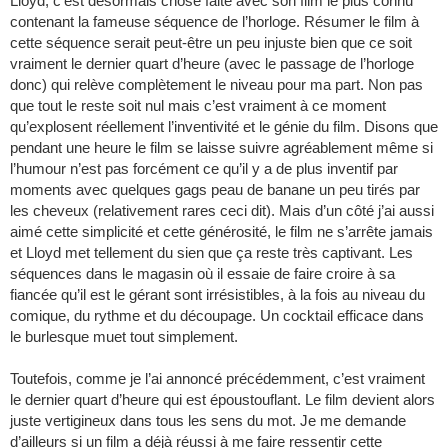
Lloyd, c’est désormais chose faite avec son film le plus connu
contenant la fameuse séquence de l’horloge. Résumer le film à
cette séquence serait peut-être un peu injuste bien que ce soit
vraiment le dernier quart d’heure (avec le passage de l’horloge
donc) qui relève complètement le niveau pour ma part. Non pas
que tout le reste soit nul mais c’est vraiment à ce moment
qu’explosent réellement l’inventivité et le génie du film. Disons que
pendant une heure le film se laisse suivre agréablement même si
l’humour n’est pas forcément ce qu’il y a de plus inventif par
moments avec quelques gags peau de banane un peu tirés par
les cheveux (relativement rares ceci dit). Mais d’un côté j’ai aussi
aimé cette simplicité et cette générosité, le film ne s’arrête jamais
et Lloyd met tellement du sien que ça reste très captivant. Les
séquences dans le magasin où il essaie de faire croire à sa
fiancée qu’il est le gérant sont irrésistibles, à la fois au niveau du
comique, du rythme et du découpage. Un cocktail efficace dans
le burlesque muet tout simplement.
Toutefois, comme je l’ai annoncé précédemment, c’est vraiment
le dernier quart d’heure qui est époustouflant. Le film devient alors
juste vertigineux dans tous les sens du mot. Je me demande
d’ailleurs si un film a déjà réussi à me faire ressentir cette