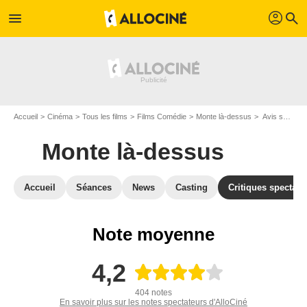
profil
menu
search
Accueil
Cinéma
Tous les films
Films Comédie
Monte là-dessus
Avis sur Monte là-dessus
Monte là-dessus
Accueil
Séances
News
Casting
Critiques spectate
Note moyenne
4,2
404 notes
En savoir plus sur les notes spectateurs d'AlloCiné