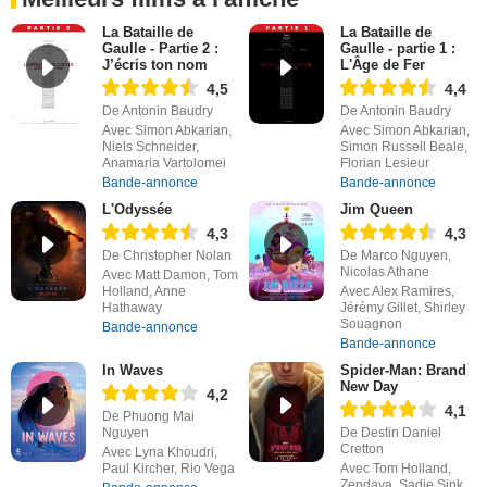
La Bataille de
La Bataille de
Gaulle - Partie 2 :
Gaulle - partie 1 :
J’écris ton nom
L'Âge de Fer
4,5
4,4
De Antonin Baudry
De Antonin Baudry
Avec Simon Abkarian,
Avec Simon Abkarian,
Niels Schneider,
Simon Russell Beale,
Anamaria Vartolomei
Florian Lesieur
Bande-annonce
Bande-annonce
L'Odyssée
Jim Queen
4,3
4,3
De Christopher Nolan
De Marco Nguyen,
Nicolas Athane
Avec Matt Damon, Tom
Holland, Anne
Avec Alex Ramires,
Hathaway
Jérémy Gillet, Shirley
Souagnon
Bande-annonce
Bande-annonce
In Waves
Spider-Man: Brand
New Day
4,2
4,1
De Phuong Mai
Nguyen
De Destin Daniel
Cretton
Avec Lyna Khoudri,
Paul Kircher, Rio Vega
Avec Tom Holland,
Zendaya, Sadie Sink