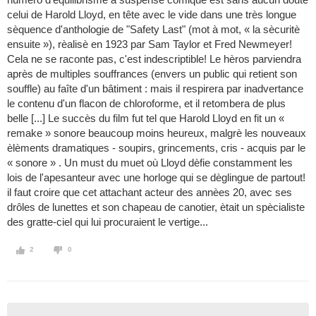
celui de Harold Lloyd, en tête avec le vide dans une très longue
sèquence d'anthologie de "Safety Last" (mot à mot, « la sècuritè
ensuite »), rèalisè en 1923 par Sam Taylor et Fred Newmeyer!
Cela ne se raconte pas, c'est indescriptible! Le hèros parviendra
après de multiples souffrances (envers un public qui retient son
souffle) au faîte d'un bâtiment : mais il respirera par inadvertance
le contenu d'un flacon de chloroforme, et il retombera de plus
belle [...] Le succès du film fut tel que Harold Lloyd en fit un «
remake » sonore beaucoup moins heureux, malgrè les nouveaux
èlèments dramatiques - soupirs, grincements, cris - acquis par le
« sonore » . Un must du muet où Lloyd dèfie constamment les
lois de l'apesanteur avec une horloge qui se dèglingue de partout!
il faut croire que cet attachant acteur des annèes 20, avec ses
drôles de lunettes et son chapeau de canotier, ètait un spècialiste
des gratte-ciel qui lui procuraient le vertige...
2
0