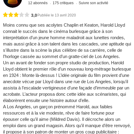
12 abonnés
175 critiques
Suivre son activité
3,0
Publiée le 13 avril 2020
Moins connu que ses acolytes Chaplin et Keaton, Harold Lloyd
connait le succès dans le cinéma burlesque grâce à son
interprétation d’un jeune homme maladroit aux lunettes rondes,
mais aussi grâce à son talent dans les cascades, une aptitude qui
s’illustre dans la scène la plus célèbre de sa carrière, celle de
l’horloge cassée au sommet d’un gratte-ciel de Los Angeles.
Un an avant de fonder son propre studio de production, Harold
Lloyd obtient le premier rôle d’un nouveau long-métrage burlesque
en 1924 : Monte là-dessus ! L’idée originale du film provient d’une
anecdote vécue par Lloyd dans une rue de Los Angeles, lorsqu’il
assista à l’escalade vertigineuse d’une façade d’immeuble par un
acrobate. L’acteur proposa donc cette idée aux scénaristes, qui
élaborèrent ensuite une histoire autour d’elle.
A Los Angeles, un garçon prénommé Harold, aux faibles
ressources et à la vie modeste, rêve de faire fortune pour
épouser celle qu’il aime (Mildred Davis). Il décroche alors un
emploi dans un grand magasin. Alors qu’il manque d’être renvoyé,
il propose à son patron de monter un gros coup publicitaire :