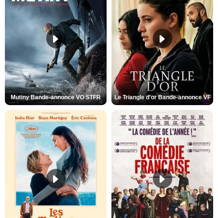
Mutiny Bande-annonce VO STFR
Le Triangle d'or Bande-annonce VF