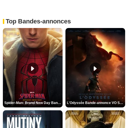
Top Bandes-annonces
Spider-Man: Brand New Day Bande-annonce VO STFR
L'Odyssée Bande-annonce VO STFR