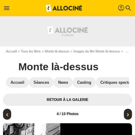
profil
menu
search
Accueil
Tous les films
Monte là-dessus
Images du film Monte là-dessus
Harold Lloyd
Monte là-dessus
Accueil
Séances
News
Casting
Critiques spectate
RETOUR À LA GALERIE
4
/ 10 Photos