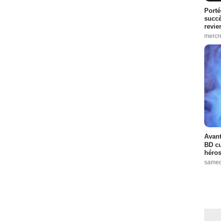
Porté
succè
revie
mercre
Avant
BD cu
héros
samed