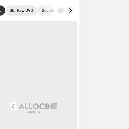
s
Blu-Ray, DVD
Secrets de tournage
Récompenses
Films