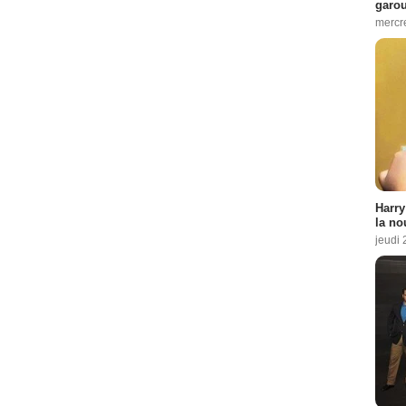
garo
mercre
Harry
la no
jeudi