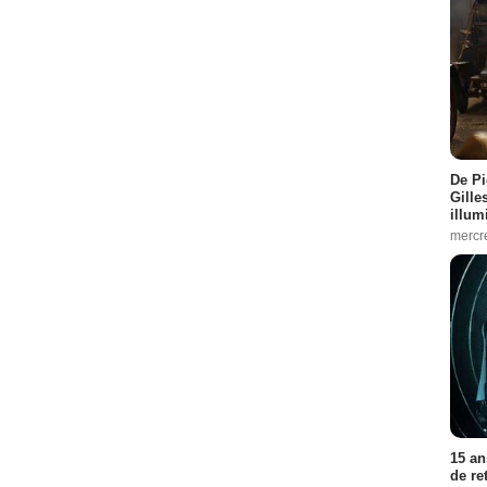
De Pi
Gille
illum
mercr
15 an
de re