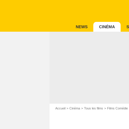
NEWS
CINÉMA
S
Accueil
Cinéma
Tous les films
Films Comédie