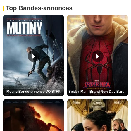
Top Bandes-annonces
Mutiny Bande-annonce VO STFR
Spider-Man: Brand New Day Bande-annonce VO STFR