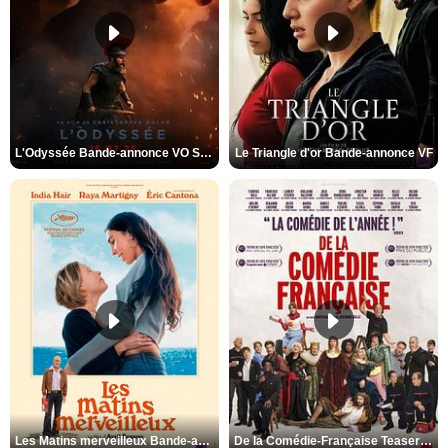
L'Odyssée Bande-annonce VO STFR
Le Triangle d'or Bande-annonce VF
Les Matins merveilleux Bande-annonce VF
De la Comédie-Française Teaser VF