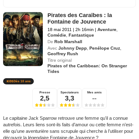
Pirates des Caraïbes : la
Fontaine de Jouvence
18 mai 2011
|
2h 16min
|
Aventure
,
Comédie
,
Fantastique
De
Rob Marshall
Avec
Johnny Depp
,
Penélope Cruz
,
Geoffrey Rush
Titre original
Pirates of the Caribbean: On Stranger
Tides
Dès 10 ans
Presse
Spectateurs
Mes amis
2,5
3,3
--
Le capitaine Jack Sparrow retrouve une femme qu’il a connue
autrefois. Leurs liens sont-ils faits d’amour ou cette femme n’est-
elle qu’une aventurière sans scrupule qui cherche à l’utiliser pour
découvrir la légendaire Fontaine de Jouvence ?