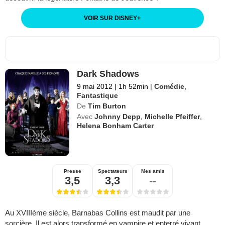
VOIR SUR DISNEY
+
Dark Shadows
9 mai 2012
|
1h 52min
|
Comédie
,
Fantastique
De
Tim Burton
Avec
Johnny Depp
,
Michelle Pfeiffer
,
Helena Bonham Carter
Presse
Spectateurs
Mes amis
3,5
3,3
--
Au XVIIIème siècle, Barnabas Collins est maudit par une
sorcière. Il est alors transformé en vampire et enterré vivant.