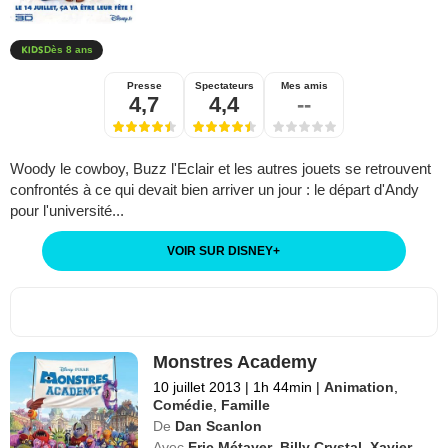
Dès 8 ans
Presse
Spectateurs
Mes amis
4,7
4,4
--
Woody le cowboy, Buzz l'Eclair et les autres jouets se retrouvent
confrontés à ce qui devait bien arriver un jour : le départ d'Andy
pour l'université...
VOIR SUR DISNEY
+
Monstres Academy
10 juillet 2013
|
1h 44min
|
Animation
,
Comédie
,
Famille
De
Dan Scanlon
Avec
Eric Métayer
,
Billy Crystal
,
Xavier