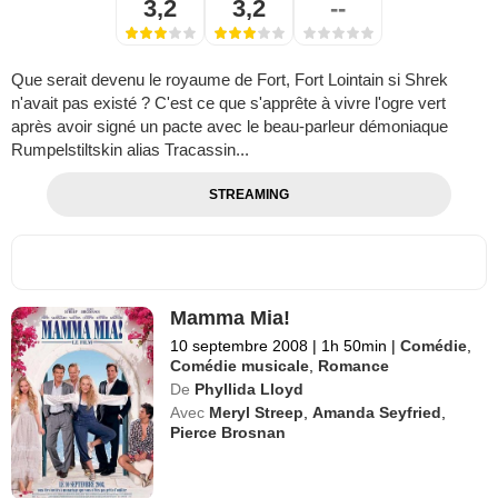
3,2
3,2
--
Que serait devenu le royaume de Fort, Fort Lointain si Shrek
n'avait pas existé ? C'est ce que s'apprête à vivre l'ogre vert
après avoir signé un pacte avec le beau-parleur démoniaque
Rumpelstiltskin alias Tracassin...
STREAMING
Mamma Mia!
10 septembre 2008
|
1h 50min
|
Comédie
,
Comédie musicale
,
Romance
De
Phyllida Lloyd
Avec
Meryl Streep
,
Amanda Seyfried
,
Pierce Brosnan