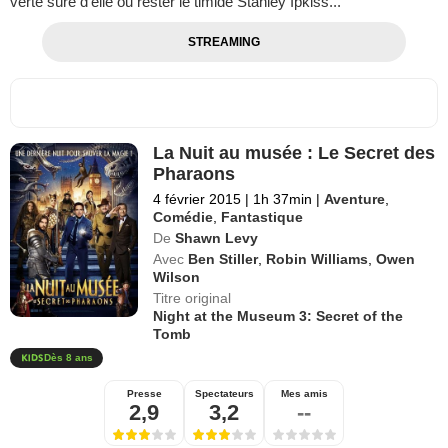
verte sûre d'elle ou rester le timide Stanley Ipkiss...
STREAMING
La Nuit au musée : Le Secret des
Pharaons
4 février 2015
|
1h 37min
|
Aventure
,
Comédie
,
Fantastique
De
Shawn Levy
Avec
Ben Stiller
,
Robin Williams
,
Owen
Wilson
Titre original
Night at the Museum 3: Secret of the
Tomb
Dès 8 ans
Presse
Spectateurs
Mes amis
2,9
3,2
--