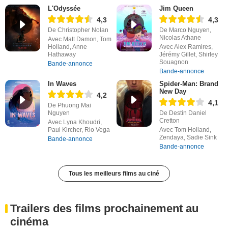
L'Odyssée
Jim Queen
4,3
4,3
De Christopher Nolan
De Marco Nguyen,
Nicolas Athane
Avec Matt Damon, Tom
Holland, Anne
Avec Alex Ramires,
Hathaway
Jérémy Gillet, Shirley
Souagnon
Bande-annonce
Bande-annonce
In Waves
Spider-Man: Brand
New Day
4,2
4,1
De Phuong Mai
Nguyen
De Destin Daniel
Cretton
Avec Lyna Khoudri,
Paul Kircher, Rio Vega
Avec Tom Holland,
Zendaya, Sadie Sink
Bande-annonce
Bande-annonce
Tous les meilleurs films au ciné
Trailers des films prochainement au
cinéma