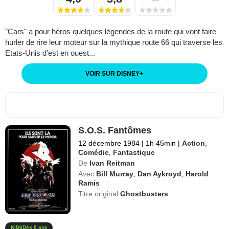
"Cars" a pour héros quelques légendes de la route qui vont faire
hurler de rire leur moteur sur la mythique route 66 qui traverse les
Etats-Unis d'est en ouest...
VOIR SUR DISNEY
+
S.O.S. Fantômes
12 décembre 1984
|
1h 45min
|
Action
,
Comédie
,
Fantastique
De
Ivan Reitman
Avec
Bill Murray
,
Dan Aykroyd
,
Harold
Ramis
Titre original
Ghostbusters
Dès 8 ans