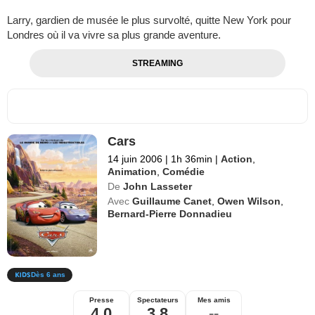
Larry, gardien de musée le plus survolté, quitte New York pour
Londres où il va vivre sa plus grande aventure.
STREAMING
Cars
14 juin 2006
|
1h 36min
|
Action
,
Animation
,
Comédie
De
John Lasseter
Avec
Guillaume Canet
,
Owen Wilson
,
Bernard-Pierre Donnadieu
Dès 6 ans
Presse
Spectateurs
Mes amis
4,0
3,8
--