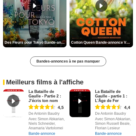
Des Fleurs pour Tokyo Bande-annonce VO STFR
Cotton Queen Bande-annonce VO STFR
Bandes-annonces à ne pas manquer
Meilleurs films à l'affiche
La Bataille de
La Bataille de
Gaulle - Partie 2 :
Gaulle - partie 1 :
J’écris ton nom
L'Âge de Fer
4,5
4,4
De Antonin Baudry
De Antonin Baudry
Avec Simon Abkarian,
Avec Simon Abkarian,
Niels Schneider,
Simon Russell Beale,
Anamaria Vartolomei
Florian Lesieur
Bande-annonce
Bande-annonce