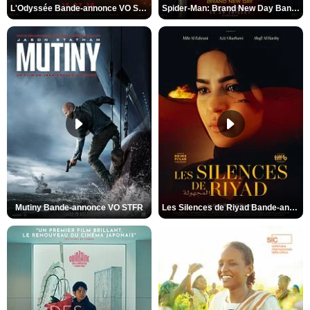
L'Odyssée Bande-annonce VO STFR
Spider-Man: Brand New Day Bande-annonce VO STFR
Mutiny Bande-annonce VO STFR
Les Silences de Riyad Bande-annonce VO STFR