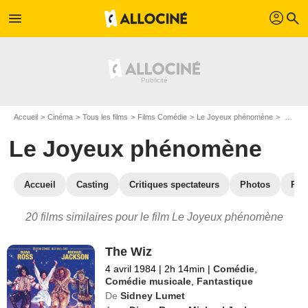
profil
menu
search
Accueil
Cinéma
Tous les films
Films Comédie
Le Joyeux phénomène
Les films similaires à "Le Joyeux phénomène"
Le Joyeux phénomène
Accueil
Casting
Critiques spectateurs
Photos
Réc
20 films similaires pour le film Le Joyeux phénomène
The Wiz
4 avril 1984
|
2h 14min
|
Comédie
,
Comédie musicale
,
Fantastique
De
Sidney Lumet