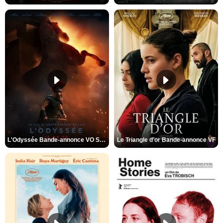
L'Odyssée Bande-annonce VO STFR
Le Triangle d'or Bande-annonce VF