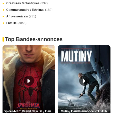
Créatures fantastiques
(332)
Communautaire / Ethnique
(182)
Afro-américain
(231)
Famille
(3058)
Top Bandes-annonces
Spider-Man: Brand New Day Bande-annonce VO STFR
Mutiny Bande-annonce VO STFR