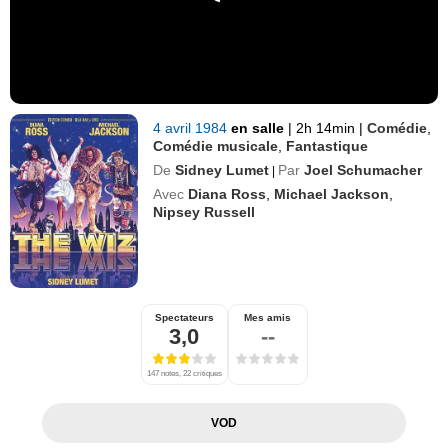
4 avril 1984
en salle
|
2h 14min
|
Comédie
,
Comédie musicale
,
Fantastique
De
Sidney Lumet
Par
Joel Schumacher
|
Avec
Diana Ross
,
Michael Jackson
,
Nipsey Russell
Spectateurs
Mes amis
3,0
--
147 notes, 22 critiques
VOD