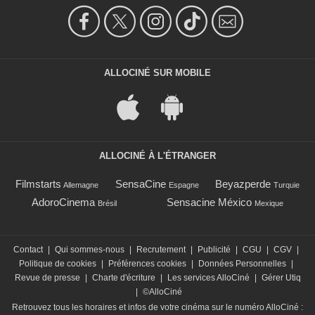
ALLOCINÉ SUR MOBILE
ALLOCINÉ À L'ÉTRANGER
Filmstarts
SensaCine
Beyazperde
Allemagne
Espagne
Turquie
AdoroCinema
Sensacine México
Brésil
Mexique
Contact
|
Qui sommes-nous
|
Recrutement
|
Publicité
|
CGU
|
CGV
|
Politique de cookies
|
Préférences cookies
|
Données Personnelles
|
Revue de presse
|
Charte d'écriture
|
Les services AlloCiné
|
Gérer Utiq
|
©AlloCiné
Retrouvez tous les horaires et infos de votre cinéma sur le numéro AlloCiné :