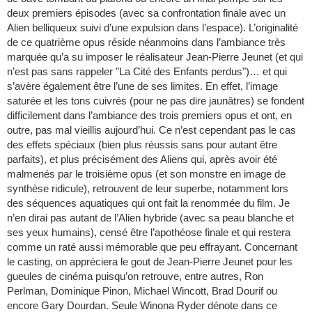
deux premiers épisodes (avec sa confrontation finale avec un
Alien belliqueux suivi d’une expulsion dans l’espace). L’originalité
de ce quatrième opus réside néanmoins dans l’ambiance très
marquée qu’a su imposer le réalisateur Jean-Pierre Jeunet (et qui
n’est pas sans rappeler "La Cité des Enfants perdus")… et qui
s’avère également être l’une de ses limites. En effet, l’image
saturée et les tons cuivrés (pour ne pas dire jaunâtres) se fondent
difficilement dans l’ambiance des trois premiers opus et ont, en
outre, pas mal vieillis aujourd’hui. Ce n’est cependant pas le cas
des effets spéciaux (bien plus réussis sans pour autant être
parfaits), et plus précisément des Aliens qui, après avoir été
malmenés par le troisième opus (et son monstre en image de
synthèse ridicule), retrouvent de leur superbe, notamment lors
des séquences aquatiques qui ont fait la renommée du film. Je
n’en dirai pas autant de l’Alien hybride (avec sa peau blanche et
ses yeux humains), censé être l’apothéose finale et qui restera
comme un raté aussi mémorable que peu effrayant. Concernant
le casting, on appréciera le gout de Jean-Pierre Jeunet pour les
gueules de cinéma puisqu’on retrouve, entre autres, Ron
Perlman, Dominique Pinon, Michael Wincott, Brad Dourif ou
encore Gary Dourdan. Seule Winona Ryder dénote dans ce