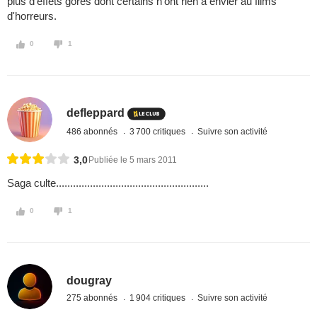
plus d'effets gores dont certains n'ont rien à envier au films
d'horreurs.
0
1
defleppard
486 abonnés
3 700 critiques
Suivre son activité
3,0
Publiée le 5 mars 2011
Saga culte......................................................
0
1
dougray
275 abonnés
1 904 critiques
Suivre son activité