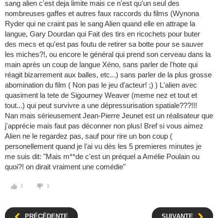
sang alien c'est deja limite mais ce n'est qu'un seul des
nombreuses gaffes et autres faux raccords du films (Wynona
Ryder qui ne craint pas le sang Alien quand elle en attrape la
langue, Gary Dourdan qui Fait des tirs en ricochets pour buter
des mecs et qu'est pas foutu de retirer sa botte pour se sauver
les miches?!, ou encore le général qui prend son cerveau dans la
main après un coup de langue Xéno, sans parler de l'hote qui
réagit bizarrement aux balles, etc...) sans parler de la plus grosse
abomination du film ( Non pas le jeu d'acteur! ;) ) L'alien avec
quasiment la tete de Sigourney Weaver (meme nez et tout et
tout...) qui peut survivre a une dépressurisation spatiale???!!!
Nan mais sérieusement Jean-Pierre Jeunet est un réalisateur que
j'apprécie mais faut pas déconner non plus! Bref si vous aimez
Alien ne le regardez pas, sauf pour rire un bon coup (
personellement quand je l'ai vu dès les 5 premieres minutes je
me suis dit: "Mais m**de c'est un préquel a Amélie Poulain ou
quoi?! on dirait vraiment une comédie"
1
1
PRÉCÉDENTE
SUIVANTE