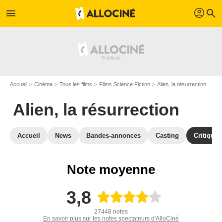
profil
menu
search
Accueil
Cinéma
Tous les films
Films Science Fiction
Alien, la résurrection
Avi
Alien, la résurrection
Accueil
News
Bandes-annonces
Casting
Critiques
Note moyenne
3,8
27448 notes
En savoir plus sur les notes spectateurs d'AlloCiné