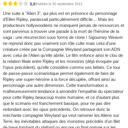
3,0
Publiée le 30 septembre 2012
Une suite à "Alien 3", qui plus est en présence du personnage
d’Ellen Ripley, paraissait particulièrement difficile… Mais les
producteurs hollywoodiens ne manquent jamais de ressources et
sont parvenus à trouver une parade à la mort de l’héroïne de la
saga : une résurrection sous forme de clone ! Sigourney Weaver
ne reprend donc pas vraiment son rôle culte mais celui d’une
créature créée par la Compagnie Weyland partageant son ADN
avec celui de l’Alien qu’elle abrite. Le film enfonce ainsi le clou de
la relation filiale entre Ripley et les monstres (déjà évoquée par
l’opus précédent), qu’elle considère comme ses bébés. Ce tour
de passe-passe scénaristique permet également de faire de
Ripley une super-héroïne à la force décuplée, offrant ainsi au
personnage une autre dimension. Cette transformation a
malheureusement tendance à amoindrir l’empathie du spectateur
pour cette Ripley beaucoup moins humaine, et ce d’autant plus
que le scénario est franchement basique, pour ne pas dire
redondant avec les opus précédents. On retrouve donc la
méchante compagnie Weyland qui veut ramener les Aliens sur
Terre, les inévitables attaques des monstres précédés d’un filet
de bave tombant du plafond ou encore un final pompé sur les