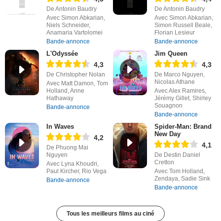
De Antonin Baudry
De Antonin Baudry
Avec Simon Abkarian,
Avec Simon Abkarian,
Niels Schneider,
Simon Russell Beale,
Anamaria Vartolomei
Florian Lesieur
Bande-annonce
Bande-annonce
L'Odyssée
Jim Queen
4,3
4,3
De Christopher Nolan
De Marco Nguyen,
Nicolas Athane
Avec Matt Damon, Tom
Holland, Anne
Avec Alex Ramires,
Hathaway
Jérémy Gillet, Shirley
Souagnon
Bande-annonce
Bande-annonce
In Waves
Spider-Man: Brand
New Day
4,2
4,1
De Phuong Mai
Nguyen
De Destin Daniel
Cretton
Avec Lyna Khoudri,
Paul Kircher, Rio Vega
Avec Tom Holland,
Zendaya, Sadie Sink
Bande-annonce
Bande-annonce
Tous les meilleurs films au ciné