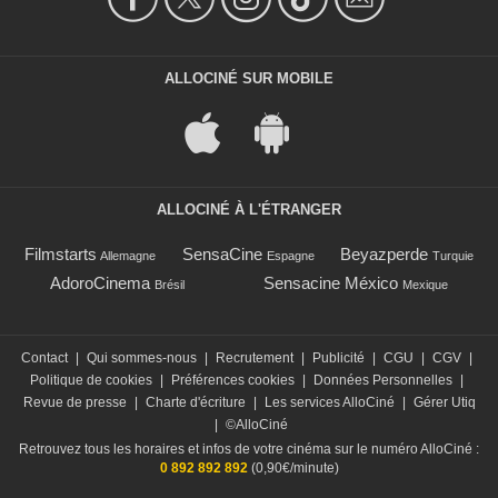
ALLOCINÉ SUR MOBILE
ALLOCINÉ À L'ÉTRANGER
Filmstarts
SensaCine
Beyazperde
Allemagne
Espagne
Turquie
AdoroCinema
Sensacine México
Brésil
Mexique
Contact
|
Qui sommes-nous
|
Recrutement
|
Publicité
|
CGU
|
CGV
|
Politique de cookies
|
Préférences cookies
|
Données Personnelles
|
Revue de presse
|
Charte d'écriture
|
Les services AlloCiné
|
Gérer Utiq
|
©AlloCiné
Retrouvez tous les horaires et infos de votre cinéma sur le numéro AlloCiné :
0 892 892 892
(0,90€/minute)