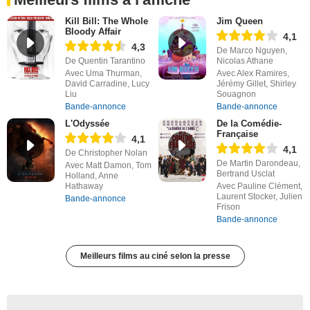
Kill Bill: The Whole
Jim Queen
Bloody Affair
4,1
4,3
De Marco Nguyen,
De Quentin Tarantino
Nicolas Athane
Avec Uma Thurman,
Avec Alex Ramires,
David Carradine, Lucy
Jérémy Gillet, Shirley
Liu
Souagnon
Bande-annonce
Bande-annonce
L'Odyssée
De la Comédie-
Française
4,1
4,1
De Christopher Nolan
De Martin Darondeau,
Avec Matt Damon, Tom
Bertrand Usclat
Holland, Anne
Hathaway
Avec Pauline Clément,
Laurent Stocker, Julien
Bande-annonce
Frison
Bande-annonce
Meilleurs films au ciné selon la presse