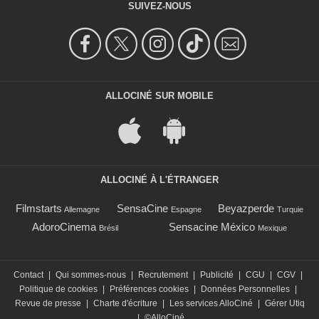
SUIVEZ-NOUS
ALLOCINÉ SUR MOBILE
ALLOCINÉ À L'ÉTRANGER
Filmstarts
SensaCine
Beyazperde
Allemagne
Espagne
Turquie
AdoroCinema
Sensacine México
Brésil
Mexique
Contact
|
Qui sommes-nous
|
Recrutement
|
Publicité
|
CGU
|
CGV
|
Politique de cookies
|
Préférences cookies
|
Données Personnelles
|
Revue de presse
|
Charte d'écriture
|
Les services AlloCiné
|
Gérer Utiq
|
©AlloCiné