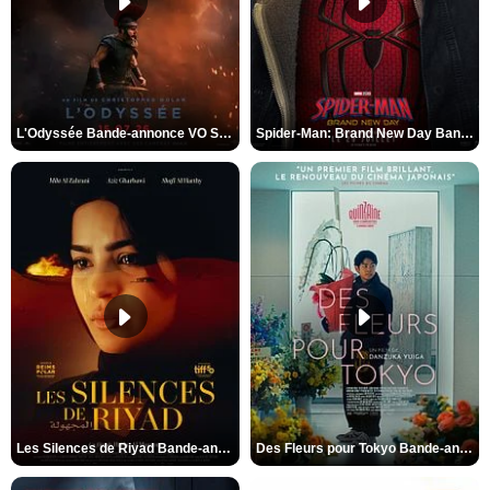
L'Odyssée Bande-annonce VO STFR
Spider-Man: Brand New Day Bande-annonce VO STFR
Les Silences de Riyad Bande-annonce VO STFR
Des Fleurs pour Tokyo Bande-annonce VO STFR