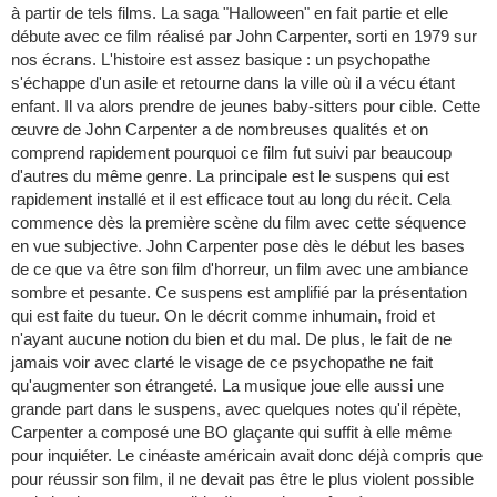
à partir de tels films. La saga "Halloween" en fait partie et elle
débute avec ce film réalisé par John Carpenter, sorti en 1979 sur
nos écrans. L'histoire est assez basique : un psychopathe
s'échappe d'un asile et retourne dans la ville où il a vécu étant
enfant. Il va alors prendre de jeunes baby-sitters pour cible. Cette
œuvre de John Carpenter a de nombreuses qualités et on
comprend rapidement pourquoi ce film fut suivi par beaucoup
d'autres du même genre. La principale est le suspens qui est
rapidement installé et il est efficace tout au long du récit. Cela
commence dès la première scène du film avec cette séquence
en vue subjective. John Carpenter pose dès le début les bases
de ce que va être son film d'horreur, un film avec une ambiance
sombre et pesante. Ce suspens est amplifié par la présentation
qui est faite du tueur. On le décrit comme inhumain, froid et
n'ayant aucune notion du bien et du mal. De plus, le fait de ne
jamais voir avec clarté le visage de ce psychopathe ne fait
qu'augmenter son étrangeté. La musique joue elle aussi une
grande part dans le suspens, avec quelques notes qu'il répète,
Carpenter a composé une BO glaçante qui suffit à elle même
pour inquiéter. Le cinéaste américain avait donc déjà compris que
pour réussir son film, il ne devait pas être le plus violent possible