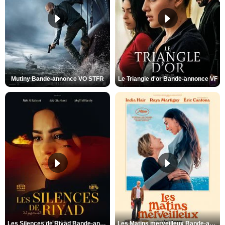
Mutiny Bande-annonce VO STFR
Le Triangle d'or Bande-annonce VF
Les Silences de Riyad Bande-annonce VO STFR
Les Matins merveilleux Bande-annonce VF