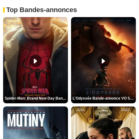
Top Bandes-annonces
Spider-Man: Brand New Day Bande-annonce VO STFR
L'Odyssée Bande-annonce VO STFR