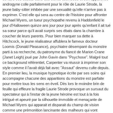
androgyne colle parfaitement pour le rôle de Laurie Strode, la
jeune baby-sitter inhibée par une sexualité qu'elle n'arrive pas à
exprimer. C'est elle qui sera au centre de l'histoire pour affronter
Michael Myers, un tueur psychopathe revenu à Haddonfield le
jour d'Halloween quinze ans jour pour jour après qu'enfant il ait tué
sa sœur parce qu'il avait surpris ses ébats dans la chambre à
coucher de leurs parents. Pour bien marquer sa dette à
Hitchcock, le jeune réalisateur affublera le fameux docteur
Loomis (Donald Pleasance), psychiatre désemparé du monstre
parti à sa recherche, du patronyme du fiancé de Marion Crane
(Janet Leigh) joué par John Gavin dans "Psychose". Malgré tout
ce background référentiel, Carpenter va réussir à imprimer son
style comme il l'avait déjà fait avec "Assaut" devenu culte depuis.
En premier lieu, la musique hypnotique écrite par ses soins qui
accompagne chacune des apparitions du monstre est parfaite
pour mettre tous les sens en éveil. Dès lors le moindre brin de
feuille qui effleure la fragile Laurie Strode provoque un sursaut du
spectateur qui à l'instar de la jeune héroïne est tout à la fois
intrigué et apeuré par la silhouette immobile et menaçante de
Michael Myers qui apparait et disparait du champ de vision
comme une prémonition lancinante des malheurs qui vont