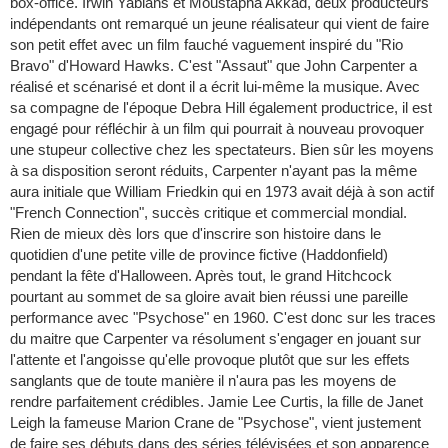
box-office. Irwin Yablans et Moustapha Akkad, deux producteurs
indépendants ont remarqué un jeune réalisateur qui vient de faire
son petit effet avec un film fauché vaguement inspiré du "Rio
Bravo" d'Howard Hawks. C'est "Assaut" que John Carpenter a
réalisé et scénarisé et dont il a écrit lui-même la musique. Avec
sa compagne de l'époque Debra Hill également productrice, il est
engagé pour réfléchir à un film qui pourrait à nouveau provoquer
une stupeur collective chez les spectateurs. Bien sûr les moyens
à sa disposition seront réduits, Carpenter n'ayant pas la même
aura initiale que William Friedkin qui en 1973 avait déjà à son actif
"French Connection", succès critique et commercial mondial.
Rien de mieux dès lors que d'inscrire son histoire dans le
quotidien d'une petite ville de province fictive (Haddonfield)
pendant la fête d'Halloween. Après tout, le grand Hitchcock
pourtant au sommet de sa gloire avait bien réussi une pareille
performance avec "Psychose" en 1960. C'est donc sur les traces
du maitre que Carpenter va résolument s'engager en jouant sur
l'attente et l'angoisse qu'elle provoque plutôt que sur les effets
sanglants que de toute manière il n'aura pas les moyens de
rendre parfaitement crédibles. Jamie Lee Curtis, la fille de Janet
Leigh la fameuse Marion Crane de "Psychose", vient justement
de faire ses débuts dans des séries télévisées et son apparence