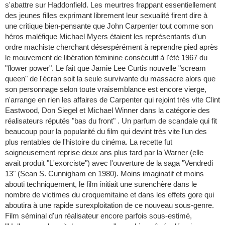
s'abattre sur Haddonfield. Les meurtres frappant essentiellement
des jeunes filles exprimant librement leur sexualité firent dire à
une critique bien-pensante que John Carpenter tout comme son
héros maléfique Michael Myers étaient les représentants d'un
ordre machiste cherchant désespérément à reprendre pied après
le mouvement de libération féminine consécutif à l'été 1967 du
"flower power". Le fait que Jamie Lee Curtis nouvelle "scream
queen" de l'écran soit la seule survivante du massacre alors que
son personnage selon toute vraisemblance est encore vierge,
n'arrange en rien les affaires de Carpenter qui rejoint très vite Clint
Eastwood, Don Siegel et Michael Winner dans la catégorie des
réalisateurs réputés "bas du front" . Un parfum de scandale qui fit
beaucoup pour la popularité du film qui devint très vite l'un des
plus rentables de l'histoire du cinéma. La recette fut
soigneusement reprise deux ans plus tard par la Warner (elle
avait produit "L'exorciste") avec l'ouverture de la saga "Vendredi
13" (Sean S. Cunnigham en 1980). Moins imaginatif et moins
abouti techniquement, le film initiait une surenchère dans le
nombre de victimes du croquemitaine et dans les effets gore qui
aboutira à une rapide surexploitation de ce nouveau sous-genre.
Film séminal d'un réalisateur encore parfois sous-estimé,