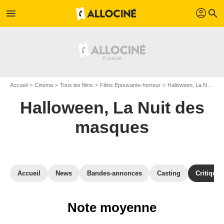
profil
menu
search
Accueil
Cinéma
Tous les films
Films Epouvante-horreur
Halloween, La Nuit des masques
Halloween, La Nuit des
masques
Accueil
News
Bandes-annonces
Casting
Critiques
Note moyenne