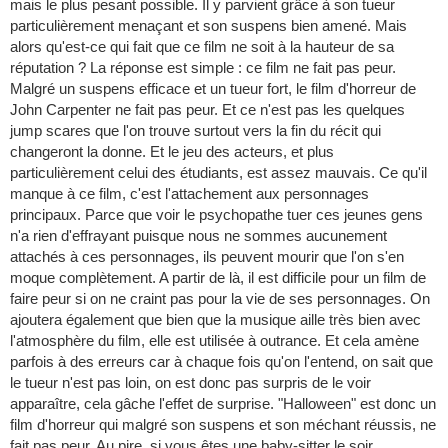
mais le plus pesant possible. Il y parvient grâce à son tueur
particulièrement menaçant et son suspens bien amené. Mais
alors qu'est-ce qui fait que ce film ne soit à la hauteur de sa
réputation ? La réponse est simple : ce film ne fait pas peur.
Malgré un suspens efficace et un tueur fort, le film d'horreur de
John Carpenter ne fait pas peur. Et ce n'est pas les quelques
jump scares que l'on trouve surtout vers la fin du récit qui
changeront la donne. Et le jeu des acteurs, et plus
particulièrement celui des étudiants, est assez mauvais. Ce qu'il
manque à ce film, c'est l'attachement aux personnages
principaux. Parce que voir le psychopathe tuer ces jeunes gens
n'a rien d'effrayant puisque nous ne sommes aucunement
attachés à ces personnages, ils peuvent mourir que l'on s'en
moque complètement. A partir de là, il est difficile pour un film de
faire peur si on ne craint pas pour la vie de ses personnages. On
ajoutera également que bien que la musique aille très bien avec
l'atmosphère du film, elle est utilisée à outrance. Et cela amène
parfois à des erreurs car à chaque fois qu'on l'entend, on sait que
le tueur n'est pas loin, on est donc pas surpris de le voir
apparaître, cela gâche l'effet de surprise. "Halloween" est donc un
film d'horreur qui malgré son suspens et son méchant réussis, ne
fait pas peur. Au pire, si vous êtes une baby-sitter le soir