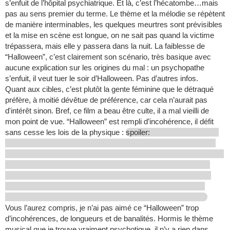
s’enfuit de l’hôpital psychiatrique. Et là, c’est l’hécatombe…mais
pas au sens premier du terme. Le thème et la mélodie se répètent
de manière interminables, les quelques meurtres sont prévisibles
et la mise en scène est longue, on ne sait pas quand la victime
trépassera, mais elle y passera dans la nuit. La faiblesse de
“Halloween”, c’est clairement son scénario, très basique avec
aucune explication sur les origines du mal : un psychopathe
s’enfuit, il veut tuer le soir d’Halloween. Pas d’autres infos.
Quant aux cibles, c’est plutôt la gente féminine que le détraqué
préfère, à moitié dévêtue de préférence, car cela n’aurait pas
d'intérêt sinon. Bref, ce film a beau être culte, il a mal vieilli de
mon point de vue. “Halloween” est rempli d’incohérence, il défit
sans cesse les lois de la physique :
spoiler:
Vous l’aurez compris, je n’ai pas aimé ce “Halloween” trop
d’incohérences, de longueurs et de banalités. Hormis le thème
musical que je trouve vraiment psychotique, il n’y a rien dans