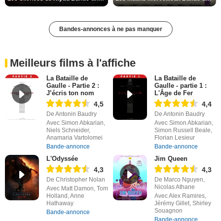
Bandes-annonces à ne pas manquer
Meilleurs films à l'affiche
La Bataille de
La Bataille de
Gaulle - Partie 2 :
Gaulle - partie 1 :
J’écris ton nom
L'Âge de Fer
4,5
4,4
De Antonin Baudry
De Antonin Baudry
Avec Simon Abkarian,
Avec Simon Abkarian,
Niels Schneider,
Simon Russell Beale,
Anamaria Vartolomei
Florian Lesieur
Bande-annonce
Bande-annonce
L'Odyssée
Jim Queen
4,3
4,3
De Christopher Nolan
De Marco Nguyen,
Nicolas Athane
Avec Matt Damon, Tom
Holland, Anne
Avec Alex Ramires,
Hathaway
Jérémy Gillet, Shirley
Souagnon
Bande-annonce
Bande-annonce