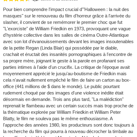
Pour bien comprendre l'impact crucial d'"Halloween : la nuit des
masques" sur le renouveau du film d'horreur grâce à l'arrivée du
slasher, il convient de se remémorer le premier choc que fut
"L'exorciste" de William Friedkin en 1973, provoquant une vague
d'hystérie collective dans les salles de cinéma Outre-Atlantique
avec son lot d'évanouissements devant les images insoutenables
de la petite Regan (Linda Blair) qui possédée par le diable,
crachait et éructait des insanités pornographiques à l'encontre de
sa propre mère, joignant le geste à la parole en profanant ses
parties intimes à l'aide d'un crucifix. La critique de l'époque avait
moyennement apprécié le jusqu'au-boutisme de Friedkin mais
cela n'avait nullement empêché le film de faire un carton au box-
office (441 millions de $ dans le monde). Le public pourtant
rudement choqué par des images d'une violence inédite était
désormais en demande. Trois ans plus tard, "La malédiction"
reprenait le flambeau avec un certain succès mais trop proche de
la thématique explorée par William Friedkin et William Peter
Blatty, le film ne souleva pas le même enthousiasme. A
l'approche des années 1980, les producteurs sont donc toujours à
la recherche du film qui pourra à nouveau décrocher la timbale au