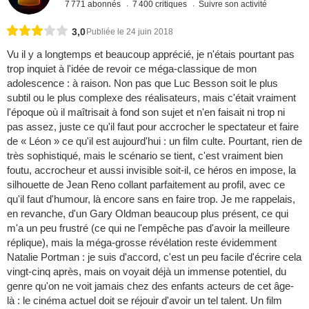
7 771 abonnés
7 400 critiques
Suivre son activité
3,0
Publiée le 24 juin 2018
Vu il y a longtemps et beaucoup apprécié, je n'étais pourtant pas
trop inquiet à l'idée de revoir ce méga-classique de mon
adolescence : à raison. Non pas que Luc Besson soit le plus
subtil ou le plus complexe des réalisateurs, mais c'était vraiment
l'époque où il maîtrisait à fond son sujet et n'en faisait ni trop ni
pas assez, juste ce qu'il faut pour accrocher le spectateur et faire
de « Léon » ce qu'il est aujourd'hui : un film culte. Pourtant, rien de
très sophistiqué, mais le scénario se tient, c'est vraiment bien
foutu, accrocheur et aussi invisible soit-il, ce héros en impose, la
silhouette de Jean Reno collant parfaitement au profil, avec ce
qu'il faut d'humour, là encore sans en faire trop. Je me rappelais,
en revanche, d'un Gary Oldman beaucoup plus présent, ce qui
m'a un peu frustré (ce qui ne l'empêche pas d'avoir la meilleure
réplique), mais la méga-grosse révélation reste évidemment
Natalie Portman : je suis d'accord, c'est un peu facile d'écrire cela
vingt-cinq après, mais on voyait déjà un immense potentiel, du
genre qu'on ne voit jamais chez des enfants acteurs de cet âge-
là : le cinéma actuel doit se réjouir d'avoir un tel talent. Un film