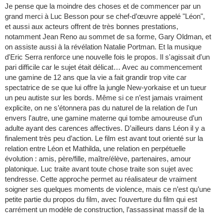
Je pense que la moindre des choses et de commencer par un
grand merci à Luc Besson pour se chef-d’œuvre appelé "Léon",
et aussi aux acteurs offrent de très bonnes prestations,
notamment Jean Reno au sommet de sa forme, Gary Oldman, et
on assiste aussi à la révélation Natalie Portman. Et la musique
d'Eric Serra renforce une nouvelle fois le propos. Il s'agissait d'un
pari difficile car le sujet était délicat… Avec au commencement
une gamine de 12 ans que la vie a fait grandir trop vite car
spectatrice de se que lui offre la jungle New-yorkaise et un tueur
un peu autiste sur les bords. Même si ce n’est jamais vraiment
explicite, on ne s’étonnera pas du naturel de la relation de l'un
envers l'autre, une gamine materne qui tombe amoureuse d’un
adulte ayant des carences affectives. D’ailleurs dans Léon il y a
finalement très peu d’action. Le film est avant tout orienté sur la
relation entre Léon et Mathilda, une relation en perpétuelle
évolution : amis, père/fille, maître/élève, partenaires, amour
platonique. Luc traite avant toute chose traite son sujet avec
tendresse. Cette approche permet au réalisateur de vraiment
soigner ses quelques moments de violence, mais ce n’est qu’une
petite partie du propos du film, avec l’ouverture du film qui est
carrément un modèle de construction, l’assassinat massif de la