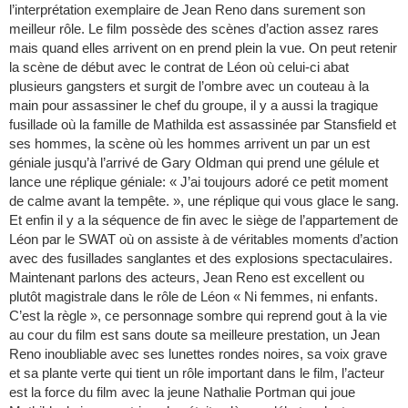
l’interprétation exemplaire de Jean Reno dans surement son
meilleur rôle. Le film possède des scènes d’action assez rares
mais quand elles arrivent on en prend plein la vue. On peut retenir
la scène de début avec le contrat de Léon où celui-ci abat
plusieurs gangsters et surgit de l’ombre avec un couteau à la
main pour assassiner le chef du groupe, il y a aussi la tragique
fusillade où la famille de Mathilda est assassinée par Stansfield et
ses hommes, la scène où les hommes arrivent un par un est
géniale jusqu’à l’arrivé de Gary Oldman qui prend une gélule et
lance une réplique géniale: « J’ai toujours adoré ce petit moment
de calme avant la tempête. », une réplique qui vous glace le sang.
Et enfin il y a la séquence de fin avec le siège de l’appartement de
Léon par le SWAT où on assiste à de véritables moments d’action
avec des fusillades sanglantes et des explosions spectaculaires.
Maintenant parlons des acteurs, Jean Reno est excellent ou
plutôt magistrale dans le rôle de Léon « Ni femmes, ni enfants.
C’est la règle », ce personnage sombre qui reprend gout à la vie
au cour du film est sans doute sa meilleure prestation, un Jean
Reno inoubliable avec ses lunettes rondes noires, sa voix grave
et sa plante verte qui tient un rôle important dans le film, l’acteur
est la force du film avec la jeune Nathalie Portman qui joue