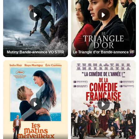
Mutiny Bande-annonce VO STFR
Le Triangle d'or Bande-annonce VF