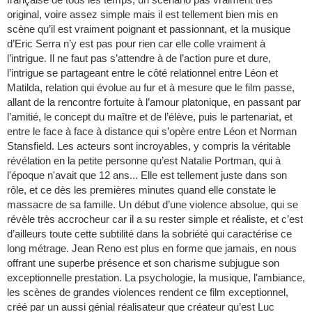
original, voire assez simple mais il est tellement bien mis en
scène qu’il est vraiment poignant et passionnant, et la musique
d’Eric Serra n’y est pas pour rien car elle colle vraiment à
l’intrigue. Il ne faut pas s’attendre à de l’action pure et dure,
l’intrigue se partageant entre le côté relationnel entre Léon et
Matilda, relation qui évolue au fur et à mesure que le film passe,
allant de la rencontre fortuite à l’amour platonique, en passant par
l’amitié, le concept du maître et de l’élève, puis le partenariat, et
entre le face à face à distance qui s’opère entre Léon et Norman
Stansfield. Les acteurs sont incroyables, y compris la véritable
révélation en la petite personne qu’est Natalie Portman, qui à
l'époque n'avait que 12 ans... Elle est tellement juste dans son
rôle, et ce dès les premières minutes quand elle constate le
massacre de sa famille. Un début d’une violence absolue, qui se
révèle très accrocheur car il a su rester simple et réaliste, et c’est
d’ailleurs toute cette subtilité dans la sobriété qui caractérise ce
long métrage. Jean Reno est plus en forme que jamais, en nous
offrant une superbe présence et son charisme subjugue son
exceptionnelle prestation. La psychologie, la musique, l'ambiance,
les scènes de grandes violences rendent ce film exceptionnel,
créé par un aussi génial réalisateur que créateur qu’est Luc