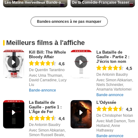
Les Matins merveilleux Bande-annonce VF
De la Comédie-Française Teaser VF
Bandes-annonces à ne pas manquer
Meilleurs films à l'affiche
Kill Bill: The Whole
La Bataille de
Bloody Affair
Gaulle - Partie 2 :
J’écris ton nom
4,6
4,5
De Quentin Tarantino
De Antonin Baudry
Avec Uma Thurman,
David Carradine, Lucy
Avec Simon Abkarian,
Liu
Niels Schneider,
Anamaria Vartolomei
Bande-annonce
Bande-annonce
La Bataille de
L'Odyssée
Gaulle - partie 1 :
4,3
L'Âge de Fer
De Christopher Nolan
4,4
Avec Matt Damon, Tom
De Antonin Baudry
Holland, Anne
Avec Simon Abkarian,
Hathaway
Simon Russell Beale,
Bande-annonce