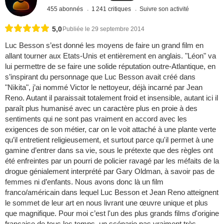
455 abonnés
1 241 critiques
Suivre son activité
5,0
Publiée le 29 septembre 2014
Luc Besson s’est donné les moyens de faire un grand film en
allant tourner aux Etats-Unis et entièrement en anglais. "Léon" va
lui permettre de se faire une solide réputation outre-Atlantique, en
s’inspirant du personnage que Luc Besson avait créé dans
"Nikita", j’ai nommé Victor le nettoyeur, déjà incarné par Jean
Reno. Autant il paraissait totalement froid et insensible, autant ici il
paraît plus humanisé avec un caractère plus en proie à des
sentiments qui ne sont pas vraiment en accord avec les
exigences de son métier, car on le voit attaché à une plante verte
qu’il entretient religieusement, et surtout parce qu'il permet à une
gamine d’entrer dans sa vie, sous le prétexte que des règles ont
été enfreintes par un pourri de policier ravagé par les méfaits de la
drogue génialement interprété par Gary Oldman, à savoir pas de
femmes ni d’enfants. Nous avons donc là un film
franco/américain dans lequel Luc Besson et Jean Reno atteignent
le sommet de leur art en nous livrant une œuvre unique et plus
que magnifique. Pour moi c’est l'un des plus grands films d'origine
française de tous les temps, un scénario pas vraiment très