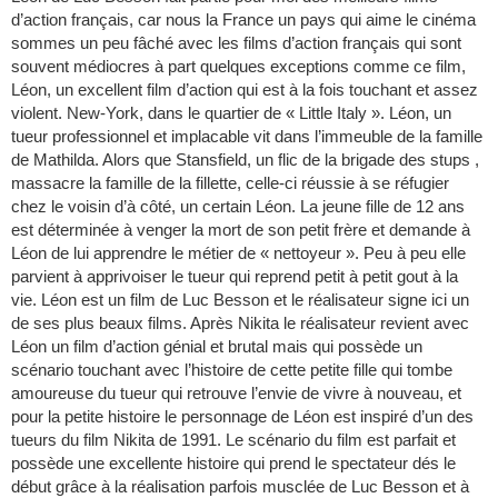
d’action français, car nous la France un pays qui aime le cinéma
sommes un peu fâché avec les films d’action français qui sont
souvent médiocres à part quelques exceptions comme ce film,
Léon, un excellent film d’action qui est à la fois touchant et assez
violent. New-York, dans le quartier de « Little Italy ». Léon, un
tueur professionnel et implacable vit dans l’immeuble de la famille
de Mathilda. Alors que Stansfield, un flic de la brigade des stups ,
massacre la famille de la fillette, celle-ci réussie à se réfugier
chez le voisin d’à côté, un certain Léon. La jeune fille de 12 ans
est déterminée à venger la mort de son petit frère et demande à
Léon de lui apprendre le métier de « nettoyeur ». Peu à peu elle
parvient à apprivoiser le tueur qui reprend petit à petit gout à la
vie. Léon est un film de Luc Besson et le réalisateur signe ici un
de ses plus beaux films. Après Nikita le réalisateur revient avec
Léon un film d’action génial et brutal mais qui possède un
scénario touchant avec l’histoire de cette petite fille qui tombe
amoureuse du tueur qui retrouve l’envie de vivre à nouveau, et
pour la petite histoire le personnage de Léon est inspiré d’un des
tueurs du film Nikita de 1991. Le scénario du film est parfait et
possède une excellente histoire qui prend le spectateur dés le
début grâce à la réalisation parfois musclée de Luc Besson et à