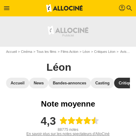
profil
menu
search
Accueil
Cinéma
Tous les films
Films Action
Léon
Critiques Léon
Avis : Léon - Page 2
Léon
Accueil
News
Bandes-annonces
Casting
Critiques
Note moyenne
4,3
88775 notes
En savoir plus sur les notes spectateurs d'AlloCiné