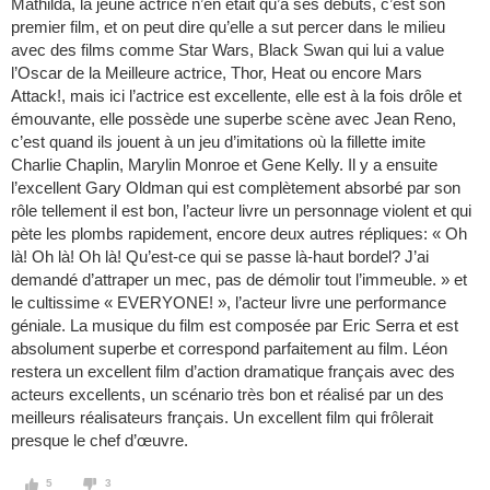
Mathilda, la jeune actrice n’en était qu’à ses débuts, c’est son
premier film, et on peut dire qu’elle a sut percer dans le milieu
avec des films comme Star Wars, Black Swan qui lui a value
l’Oscar de la Meilleure actrice, Thor, Heat ou encore Mars
Attack!, mais ici l’actrice est excellente, elle est à la fois drôle et
émouvante, elle possède une superbe scène avec Jean Reno,
c’est quand ils jouent à un jeu d’imitations où la fillette imite
Charlie Chaplin, Marylin Monroe et Gene Kelly. Il y a ensuite
l’excellent Gary Oldman qui est complètement absorbé par son
rôle tellement il est bon, l’acteur livre un personnage violent et qui
pète les plombs rapidement, encore deux autres répliques: « Oh
là! Oh là! Oh là! Qu’est-ce qui se passe là-haut bordel? J’ai
demandé d’attraper un mec, pas de démolir tout l’immeuble. » et
le cultissime « EVERYONE! », l’acteur livre une performance
géniale. La musique du film est composée par Eric Serra et est
absolument superbe et correspond parfaitement au film. Léon
restera un excellent film d’action dramatique français avec des
acteurs excellents, un scénario très bon et réalisé par un des
meilleurs réalisateurs français. Un excellent film qui frôlerait
presque le chef d’œuvre.
5
3