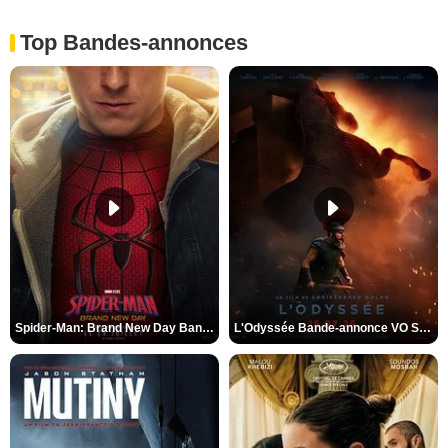
Top Bandes-annonces
Spider-Man: Brand New Day Bande-annonce VO STFR
L'Odyssée Bande-annonce VO STFR