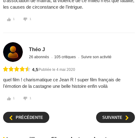
d’association de malfrat, la violence de ce milieu n’est que fatalité,
les causes de circonstance de l’intrigue.
1
1
Théo J
26 abonnés
105 critiques
Suivre son activité
4,5
Publiée le 4 mai 2020
quel film ! charismatique ce Jean R ! super film français de
l'émotion de la castagne une belle histoire enfin voilà
1
1
PRÉCÉDENTE
SUIVANTE