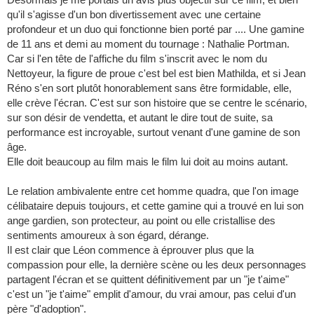
qu'il s'agisse d'un bon divertissement avec une certaine
profondeur et un duo qui fonctionne bien porté par .... Une gamine
de 11 ans et demi au moment du tournage : Nathalie Portman.
Car si l'en tête de l'affiche du film s'inscrit avec le nom du
Nettoyeur, la figure de proue c'est bel est bien Mathilda, et si Jean
Réno s'en sort plutôt honorablement sans être formidable, elle,
elle crève l'écran. C'est sur son histoire que se centre le scénario,
sur son désir de vendetta, et autant le dire tout de suite, sa
performance est incroyable, surtout venant d'une gamine de son
âge.
Elle doit beaucoup au film mais le film lui doit au moins autant.
Le relation ambivalente entre cet homme quadra, que l'on image
célibataire depuis toujours, et cette gamine qui a trouvé en lui son
ange gardien, son protecteur, au point ou elle cristallise des
sentiments amoureux à son égard, dérange.
Il est clair que Léon commence à éprouver plus que la
compassion pour elle, la dernière scène ou les deux personnages
partagent l'écran et se quittent définitivement par un "je t'aime"
c'est un "je t'aime" emplit d'amour, du vrai amour, pas celui d'un
père "d'adoption".