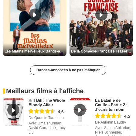
Les Matins merveilleux Bande-annonce VF
De la Comédie-Française Teaser VF
Bandes-annonces à ne pas manquer
Meilleurs films à l'affiche
Kill Bill: The Whole
La Bataille de
Bloody Affair
Gaulle - Partie 2 :
J’écris ton nom
4,6
4,5
De Quentin Tarantino
De Antonin Baudry
Avec Uma Thurman,
David Carradine, Lucy
Avec Simon Abkarian,
Liu
Niels Schneider,