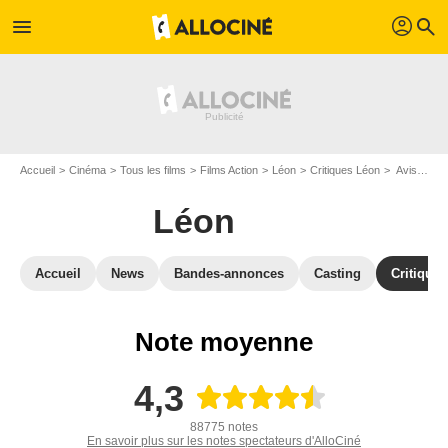
profil
menu
search
Accueil
Cinéma
Tous les films
Films Action
Léon
Critiques Léon
Avis : Léon - Page 5
Léon
Accueil
News
Bandes-annonces
Casting
Critiques
Note moyenne
4,3
88775 notes
En savoir plus sur les notes spectateurs d'AlloCiné