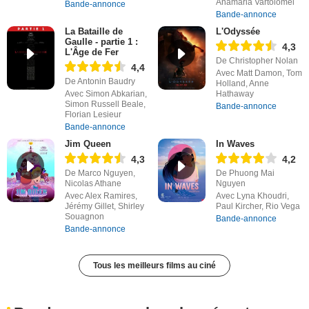
Anamaria Vartolomei
Bande-annonce
Bande-annonce
La Bataille de
L'Odyssée
Gaulle - partie 1 :
4,3
L'Âge de Fer
De Christopher Nolan
4,4
Avec Matt Damon, Tom
De Antonin Baudry
Holland, Anne
Avec Simon Abkarian,
Hathaway
Simon Russell Beale,
Bande-annonce
Florian Lesieur
Bande-annonce
Jim Queen
In Waves
4,3
4,2
De Marco Nguyen,
De Phuong Mai
Nicolas Athane
Nguyen
Avec Alex Ramires,
Avec Lyna Khoudri,
Jérémy Gillet, Shirley
Paul Kircher, Rio Vega
Souagnon
Bande-annonce
Bande-annonce
Tous les meilleurs films au ciné