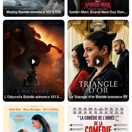
Mutiny Bande-annonce VO STFR
Spider-Man: Brand New Day Bande-annonce VO STFR
L'Odyssée Bande-annonce VO STFR
Le Triangle d'or Bande-annonce VF