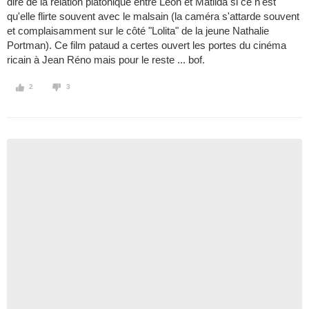
dire de la relation platonique entre Léon et Matilda si ce n'est
qu'elle flirte souvent avec le malsain (la caméra s'attarde souvent
et complaisamment sur le côté "Lolita" de la jeune Nathalie
Portman). Ce film pataud a certes ouvert les portes du cinéma
ricain à Jean Réno mais pour le reste ... bof.
2
3