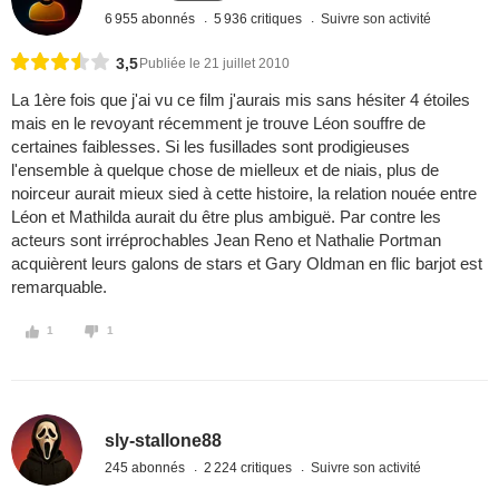
6 955 abonnés
5 936 critiques
Suivre son activité
3,5
Publiée le 21 juillet 2010
La 1ère fois que j'ai vu ce film j'aurais mis sans hésiter 4 étoiles
mais en le revoyant récemment je trouve Léon souffre de
certaines faiblesses. Si les fusillades sont prodigieuses
l'ensemble à quelque chose de mielleux et de niais, plus de
noirceur aurait mieux sied à cette histoire, la relation nouée entre
Léon et Mathilda aurait du être plus ambiguë. Par contre les
acteurs sont irréprochables Jean Reno et Nathalie Portman
acquièrent leurs galons de stars et Gary Oldman en flic barjot est
remarquable.
1
1
sly-stallone88
245 abonnés
2 224 critiques
Suivre son activité