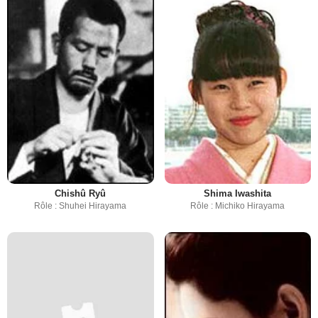
Chishû Ryû
Shima Iwashita
Rôle : Shuhei Hirayama
Rôle : Michiko Hirayama