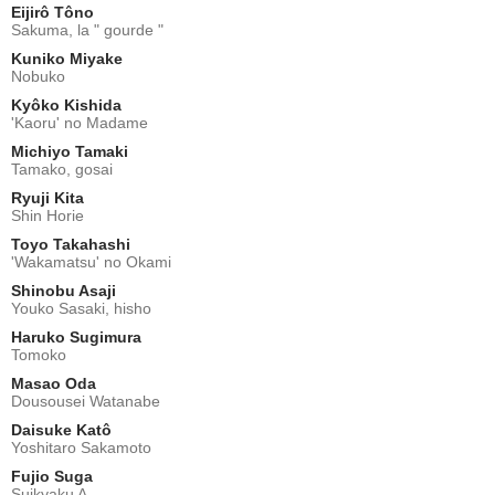
Eijirô Tôno
Sakuma, la " gourde "
Kuniko Miyake
Nobuko
Kyôko Kishida
'Kaoru' no Madame
Michiyo Tamaki
Tamako, gosai
Ryuji Kita
Shin Horie
Toyo Takahashi
'Wakamatsu' no Okami
Shinobu Asaji
Youko Sasaki, hisho
Haruko Sugimura
Tomoko
Masao Oda
Dousousei Watanabe
Daisuke Katô
Yoshitaro Sakamoto
Fujio Suga
Suikyaku A