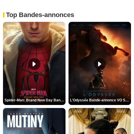
Top Bandes-annonces
Spider-Man: Brand New Day Bande-annonce VO STFR
L'Odyssée Bande-annonce VO STFR