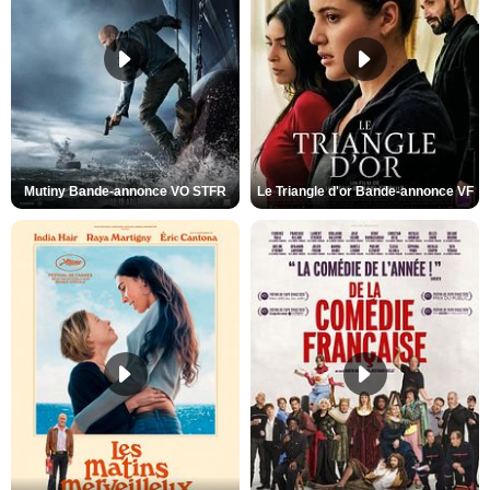
Mutiny Bande-annonce VO STFR
Le Triangle d'or Bande-annonce VF