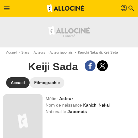
profil
menu
search
Accueil
Stars
Acteurs
Acteur japonais
Kanichi Nakai dit Keiji Sada
Keiji Sada
Accueil
Filmographie
Métier
Acteur
Nom de naissance
Kanichi Nakai
Nationalité
Japonais