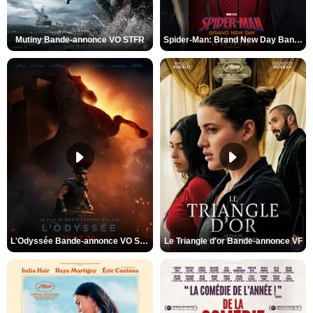
Mutiny Bande-annonce VO STFR
Spider-Man: Brand New Day Bande-annonce VO STFR
L'Odyssée Bande-annonce VO STFR
Le Triangle d'or Bande-annonce VF