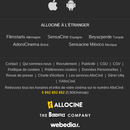
ALLOCINÉ À L'ÉTRANGER
Filmstarts
SensaCine
Beyazperde
Allemagne
Espagne
Turquie
AdoroCinema
Sensacine México
Brésil
Mexique
Contact
|
Qui sommes-nous
|
Recrutement
|
Publicité
|
CGU
|
CGV
|
Politique de cookies
|
Préférences cookies
|
Données Personnelles
|
Revue de presse
|
Charte d'écriture
|
Les services AlloCiné
|
Gérer Utiq
|
©AlloCiné
Retrouvez tous les horaires et infos de votre cinéma sur le numéro AlloCiné :
0 892 892 892
(0,90€/minute)