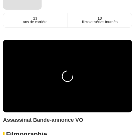
13
13
ans de carrière
films et séries tournés
Assassinat Bande-annonce VO
Filmographie