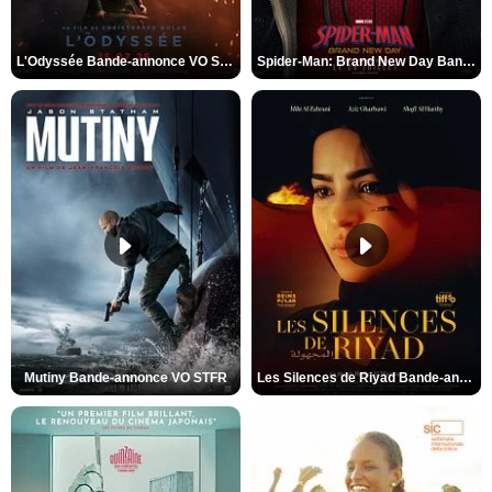
L'Odyssée Bande-annonce VO STFR
Spider-Man: Brand New Day Bande-annonce VO STFR
Mutiny Bande-annonce VO STFR
Les Silences de Riyad Bande-annonce VO STFR