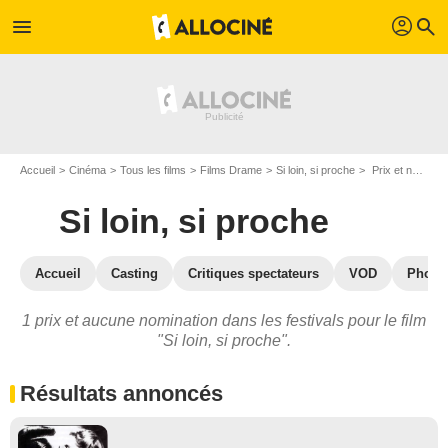
profil
menu
search
Accueil
Cinéma
Tous les films
Films Drame
Si loin, si proche
Prix et nominations pour Si loin, si proche
Si loin, si proche
Accueil
Casting
Critiques spectateurs
VOD
Photo
1 prix et aucune nomination dans les festivals pour le film
"Si loin, si proche".
Résultats annoncés