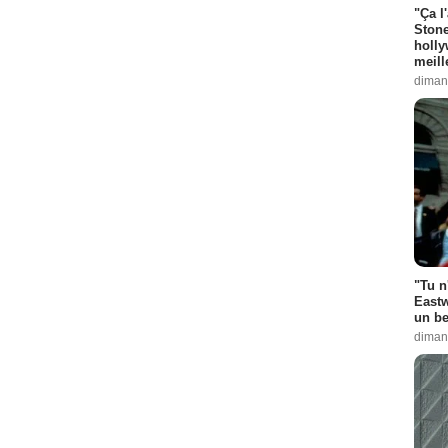
"Ça l
Stone
holly
meill
diman
"Tu n
Eastw
un be
diman