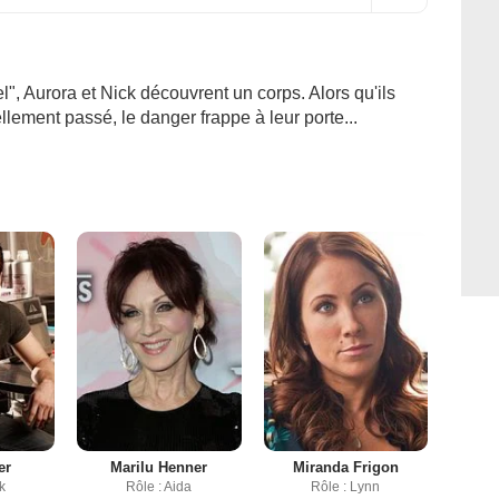
", Aurora et Nick découvrent un corps. Alors qu'ils
ellement passé, le danger frappe à leur porte...
er
Marilu Henner
Miranda Frigon
k
Rôle : Aida
Rôle : Lynn