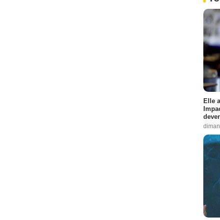
Elle 
Impac
deven
diman