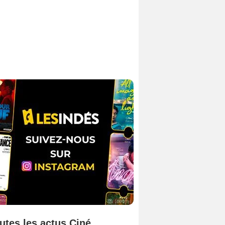
utes les actus Ciné