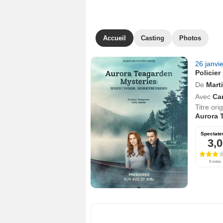
Accueil
Casting
Photos
26 janvi
Policier
De
Mart
Avec
Ca
Titre orig
Aurora 
Spectate
3,0
8 notes