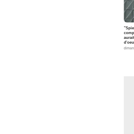
"Spie
compl
aurai
d'oeu
diman