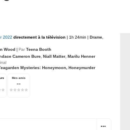
er 2022
directement à la télévision
|
1h 24min
|
Drame
,
in Wood
Par
Teena Booth
|
ndace Cameron Bure
,
Niall Matter
,
Marilu Henner
inal
Teagarden Mysteries: Honeymoon, Honeymurder
urs
Mes amis
--