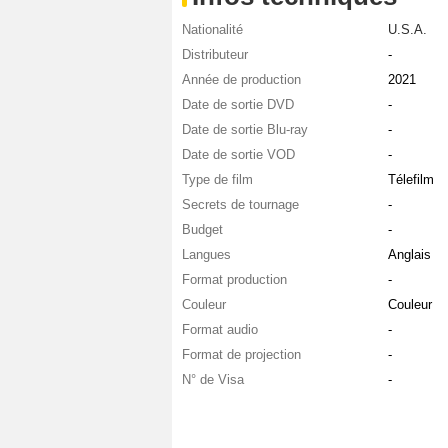
Nationalité
U.S.A.
Distributeur
-
Année de production
2021
Date de sortie DVD
-
Date de sortie Blu-ray
-
Date de sortie VOD
-
Type de film
Télefilm
Secrets de tournage
-
Budget
-
Langues
Anglais
Format production
-
Couleur
Couleur
Format audio
-
Format de projection
-
N° de Visa
-