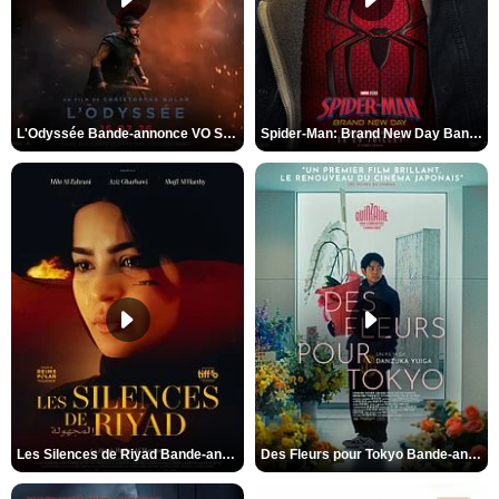
L'Odyssée Bande-annonce VO STFR
Spider-Man: Brand New Day Bande-annonce VO STFR
Les Silences de Riyad Bande-annonce VO STFR
Des Fleurs pour Tokyo Bande-annonce VO STFR