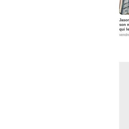
Jason
son n
qui le
vendre