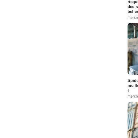
risqu
des r
bel 
mercr
Spid
meill
!
mercr