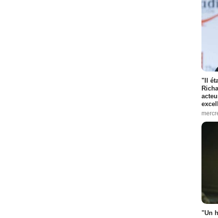
"Il é
Richa
acteu
excel
mercr
"Un h