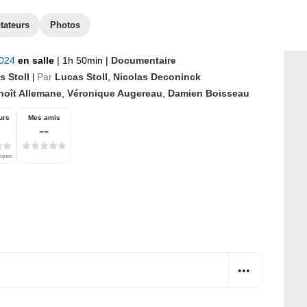
tateurs
Photos
2024
en salle
|
1h 50min
|
Documentaire
s Stoll
Par
Lucas Stoll
,
Nicolas Deconinck
|
noît Allemane
,
Véronique Augereau
,
Damien Boisseau
urs
Mes amis
--
tiques