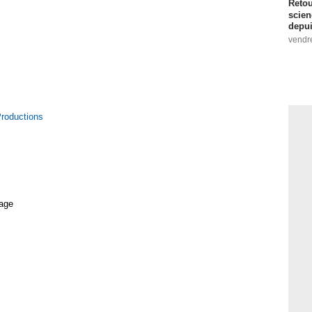
Retou
scien
depui
vendr
Productions
age