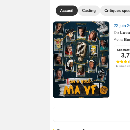
Accueil
Casting
Critiques spec
22 juin 
De
Luca
Avec
Be
Spectate
3,7
19 notes, 4 cri