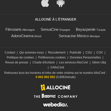
ALLOCINÉ À L'ÉTRANGER
Filmstarts
SensaCine
Beyazperde
Allemagne
Espagne
Turquie
AdoroCinema
Sensacine México
Brésil
Mexique
Contact
|
Qui sommes-nous
|
Recrutement
|
Publicité
|
CGU
|
CGV
|
Politique de cookies
|
Préférences cookies
|
Données Personnelles
|
Revue de presse
|
Charte d'écriture
|
Les services AlloCiné
|
Gérer Utiq
|
©AlloCiné
Retrouvez tous les horaires et infos de votre cinéma sur le numéro AlloCiné :
0 892 892 892
(0,90€/minute)