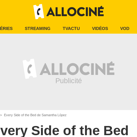
ÉRIES
STREAMING
TVACTU
VIDÉOS
VOD
Every Side of the Bed de Samantha López
very Side of the Bed