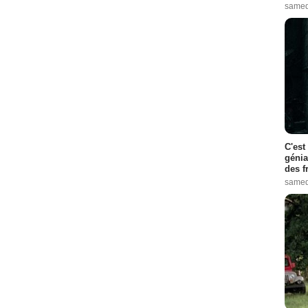
samed
C'est
génia
des f
samed