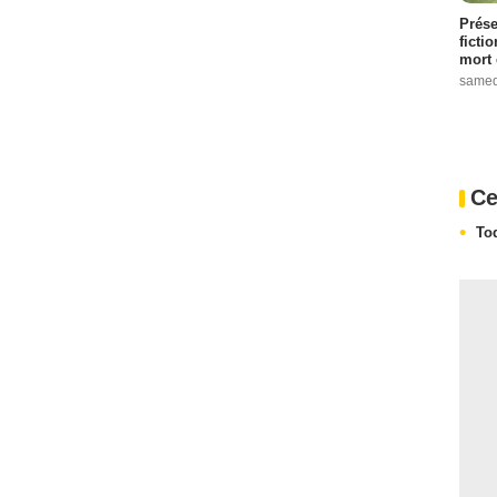
Prése
ficti
mort 
samed
Ce
To