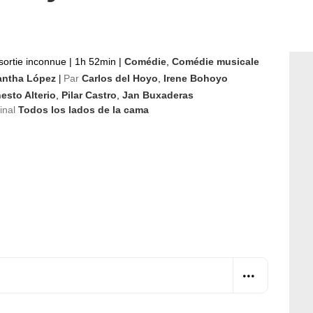
sortie inconnue
|
1h 52min
|
Comédie
,
Comédie musicale
ntha López
Par
Carlos del Hoyo
,
Irene Bohoyo
|
esto Alterio
,
Pilar Castro
,
Jan Buxaderas
ginal
Todos los lados de la cama