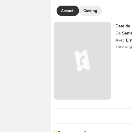
Accueil
Casting
Date de 
De
Sama
Avec
Ern
Titre ori