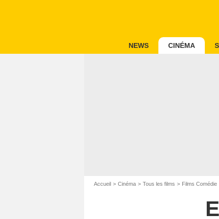
NEWS
CINÉMA
S
Accueil
Cinéma
Tous les films
Films Comédie
E