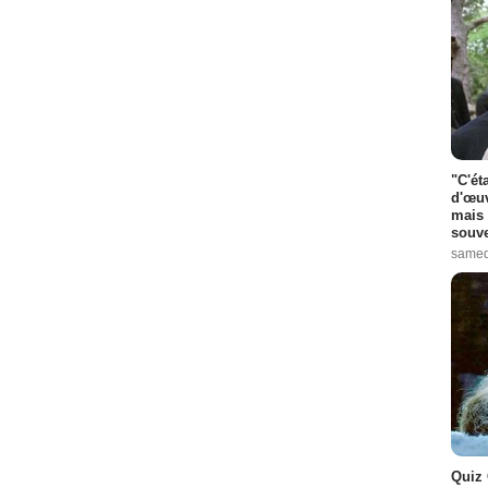
"C'ét
d'œuv
mais 
souve
samed
Quiz 