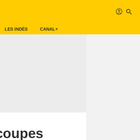
profil
search
LES INDÉS
CANAL+
ucoupes