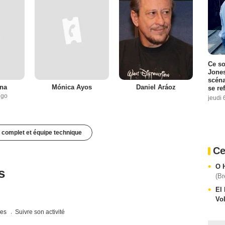
Ce so
Jones
scéna
ina
Mónica Ayos
Daniel Aráoz
se re
ngo
jeudi 
 complet et équipe technique
Ce
O 
s
(Br
El
Vo
ues
Suivre son activité