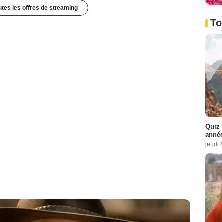
outes les offres de streaming
To
Quiz 
année
jeudi 