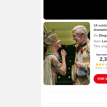
18 octob
dramati
De
Dieg
Avec
Le
Titre ori
Spectate
2,3
24 notes, 7 cri
VOIR 