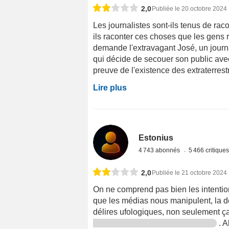
2,0
Publiée le 20 octobre 2024
Les journalistes sont-ils tenus de rac
ils raconter ces choses que les gens r
demande l'extravagant José, un journa
qui décide de secouer son public avec
preuve de l'existence des extraterres
Lire plus
Estonius
4 743 abonnés
5 466 critique
2,0
Publiée le 21 octobre 2024
On ne comprend pas bien les intention
que les médias nous manipulent, la d
délires ufologiques, non seulement ç
. A