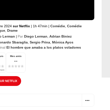
re 2024
sur Netflix
|
1h 47min
|
Comédie
,
Comédie
que
,
Drame
o Lerman
Par
Diego Lerman
,
Adrian Biniez
|
onardo Sbaraglia
,
Sergio Prina
,
Mónica Ayos
ginal
El hombre que amaba a los platos voladores
urs
Mes amis
--
tiques
SUR NETFLIX