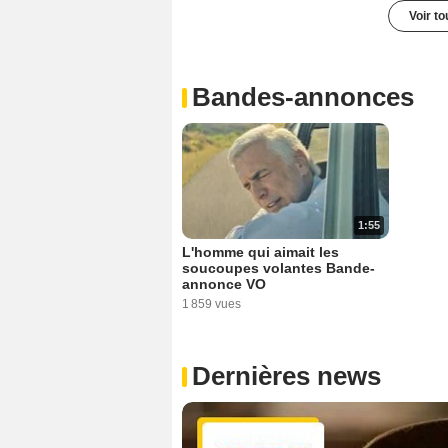
Voir t
Bandes-annonces
1:55
L'homme qui aimait les
soucoupes volantes Bande-
annonce VO
1 859 vues
Dernières news