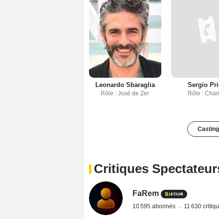
Leonardo Sbaraglia
Sergio Pr
Rôle : José de Zer
Rôle : Cha
Casting
Critiques Spectateur
FaRem
10 595 abonnés
11 630 critiq