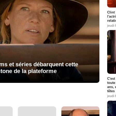
Clint
l'act
relat
jeudi 
lms et séries débarquent cette
tone de la plateforme
C'est
toute
ans, 
têtes
jeudi 