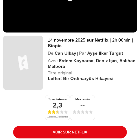
14 novembre 2025
sur Netflix
|
2h 06min
|
Biopic
De
Can Ulkay
Par
Ayşe İlker Turgut
|
Avec
Erdem Kaynarca
,
Deniz Işın
,
Aslıhan
Malbora
Titre original
Lefter: Bir Ordinaryüs Hikayesi
Spectateurs
Mes amis
2,3
--
12 notes, 3 critiques
VOIR SUR NETFLIX