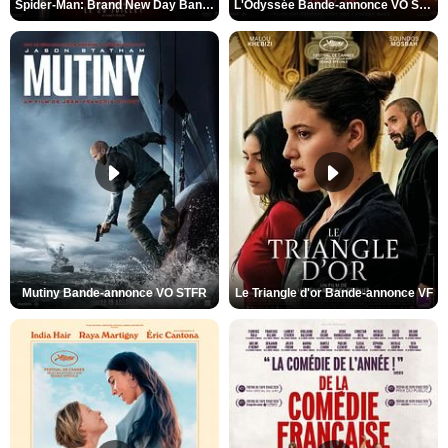
Spider-Man: Brand New Day Bande-annonce VO STFR
L'Odyssée Bande-annonce VO STFR
Mutiny Bande-annonce VO STFR
Le Triangle d'or Bande-annonce VF