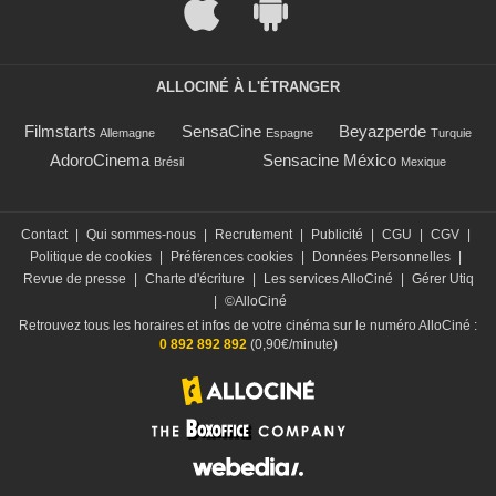
ALLOCINÉ À L'ÉTRANGER
Filmstarts
SensaCine
Beyazperde
Allemagne
Espagne
Turquie
AdoroCinema
Sensacine México
Brésil
Mexique
Contact
|
Qui sommes-nous
|
Recrutement
|
Publicité
|
CGU
|
CGV
|
Politique de cookies
|
Préférences cookies
|
Données Personnelles
|
Revue de presse
|
Charte d'écriture
|
Les services AlloCiné
|
Gérer Utiq
|
©AlloCiné
Retrouvez tous les horaires et infos de votre cinéma sur le numéro AlloCiné :
0 892 892 892
(0,90€/minute)