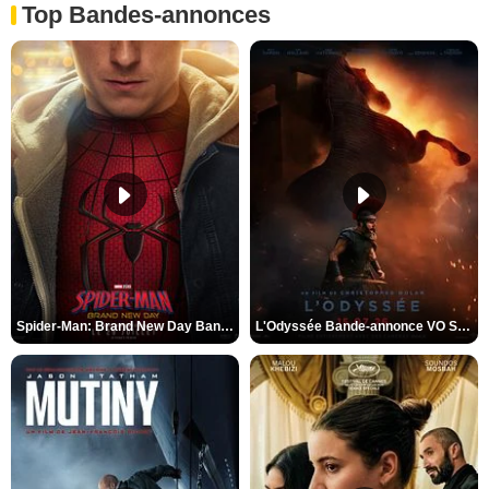
Top Bandes-annonces
Spider-Man: Brand New Day Bande-annonce VO STFR
L'Odyssée Bande-annonce VO STFR