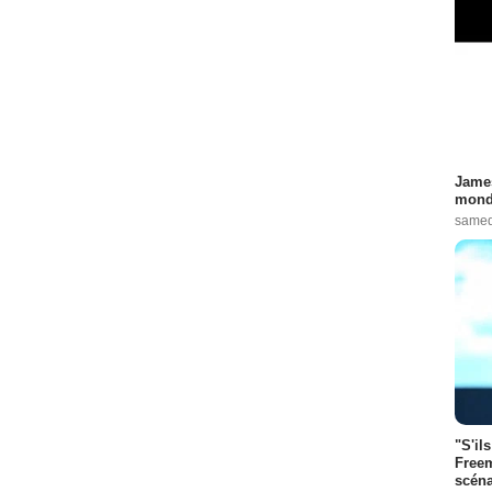
James
monde
samed
"S'il
Freem
scéna