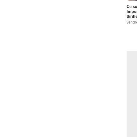
Ce so
Impos
thrill
vendr