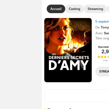
Accueil
Casting
Streaming
5 septe
De
Tony
Avec
Sa
Titre ori
Spectate
2,9
1 note
STREA