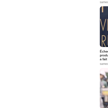
samed
Échec
produ
a fai
samed