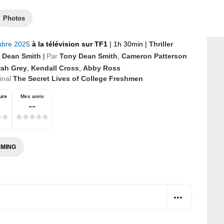
Photos
mbre 2025
à la télévision sur TF1
|
1h 30min
|
Thriller
 Dean Smith
Par
Tony Dean Smith
,
Cameron Patterson
|
rah Grey
,
Kendall Cross
,
Abby Ross
ginal
The Secret Lives of College Freshmen
urs
Mes amis
--
MING