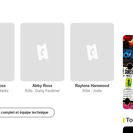
oss
Abby Ross
Raylene Harewood
Marks
Rôle : Daisy Faulkner
Rôle : Jodie
 complet et équipe technique
To