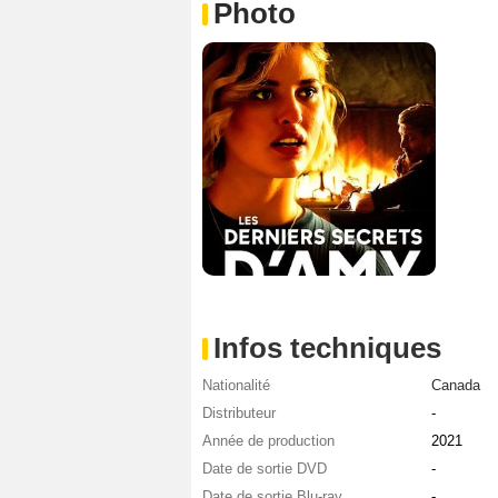
Photo
Infos techniques
Nationalité
Canada
Distributeur
-
Année de production
2021
Date de sortie DVD
-
Date de sortie Blu-ray
-