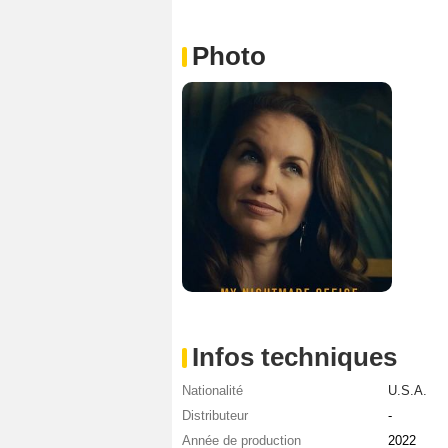
Photo
Infos techniques
Nationalité
U.S.A.
Distributeur
-
Année de production
2022