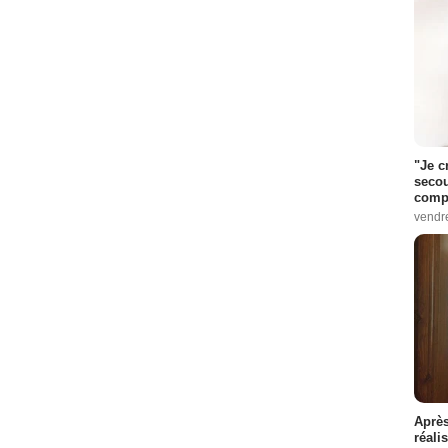
"Je c
secou
compo
vendr
Après
réali