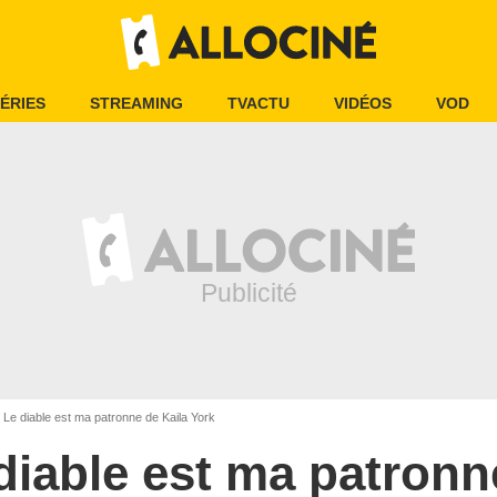
ÉRIES
STREAMING
TVACTU
VIDÉOS
VOD
Le diable est ma patronne de Kaila York
diable est ma patronn