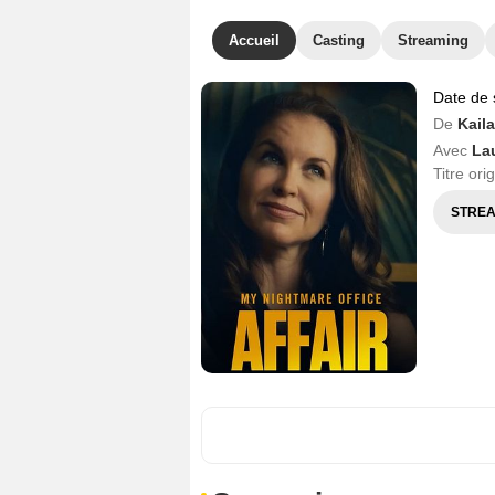
Accueil
Casting
Streaming
Date de 
De
Kaila
Avec
Lau
Titre ori
STREA