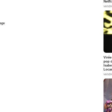
Netfl
vendr
age
Virée
pop d
Isabe
Loca
vendr