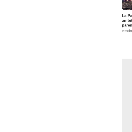
La Pa
ambit
paren
vendr