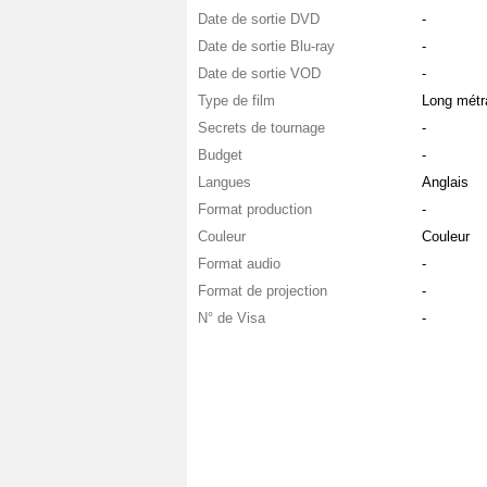
Date de sortie DVD
-
Date de sortie Blu-ray
-
Date de sortie VOD
-
Type de film
Long métr
Secrets de tournage
-
Budget
-
Langues
Anglais
Format production
-
Couleur
Couleur
Format audio
-
Format de projection
-
N° de Visa
-