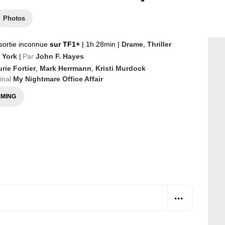
Photos
sortie inconnue
sur TF1+
|
1h 28min
|
Drame
,
Thriller
 York
Par
John F. Hayes
|
rie Fortier
,
Mark Herrmann
,
Kristi Murdock
ginal
My Nightmare Office Affair
MING