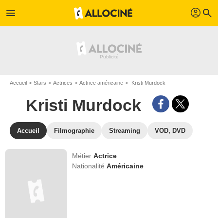
profil
menu
search
Accueil
Stars
Actrices
Actrice américaine
Kristi Murdock
Kristi Murdock
Accueil
Filmographie
Streaming
VOD, DVD
Métier
Actrice
Nationalité
Américaine