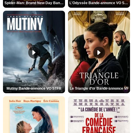
Spider-Man: Brand New Day Bande-annonce VO STFR
L'Odyssée Bande-annonce VO STFR
Mutiny Bande-annonce VO STFR
Le Triangle d'or Bande-annonce VF