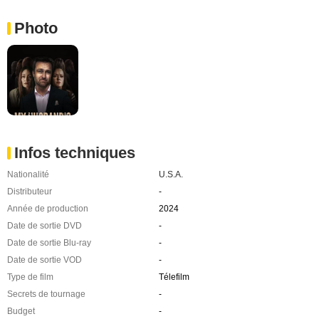
Photo
Infos techniques
Nationalité
U.S.A.
Distributeur
-
Année de production
2024
Date de sortie DVD
-
Date de sortie Blu-ray
-
Date de sortie VOD
-
Type de film
Télefilm
Secrets de tournage
-
Budget
-