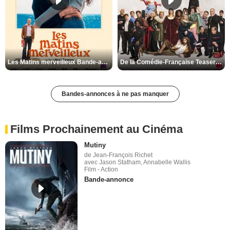
Les Matins merveilleux Bande-annonce VF
De la Comédie-Française Teaser VF
Bandes-annonces à ne pas manquer
Films Prochainement au Cinéma
Mutiny
de Jean-François Richet
avec Jason Statham, Annabelle Wallis
Film - Action
Bande-annonce