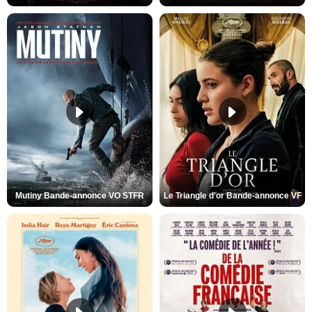
Mutiny Bande-annonce VO STFR
Le Triangle d'or Bande-annonce VF