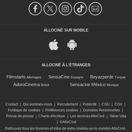
ALLOCINÉ SUR MOBILE
ALLOCINÉ À L'ÉTRANGER
Filmstarts
SensaCine
Beyazperde
Allemagne
Espagne
Turquie
AdoroCinema
Sensacine México
Brésil
Mexique
Contact
|
Qui sommes-nous
|
Recrutement
|
Publicité
|
CGU
|
CGV
|
Politique de cookies
|
Préférences cookies
|
Données Personnelles
|
Revue de presse
|
Charte d'écriture
|
Les services AlloCiné
|
Gérer Utiq
|
©AlloCiné
Retrouvez tous les horaires et infos de votre cinéma sur le numéro AlloCiné :