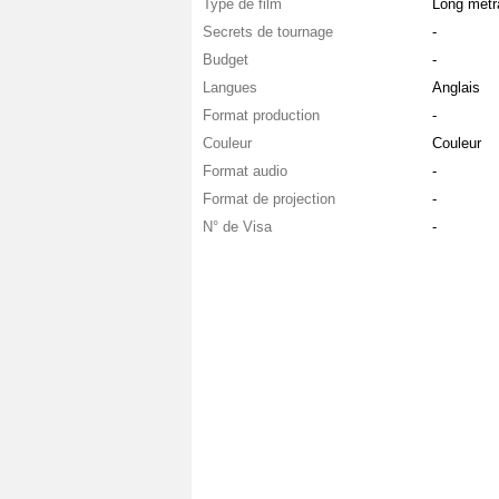
Type de film
Long métr
Secrets de tournage
-
Budget
-
Langues
Anglais
Format production
-
Couleur
Couleur
Format audio
-
Format de projection
-
N° de Visa
-