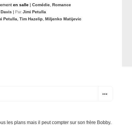
nement
en salle
|
Comédie
,
Romance
 Davis
Par
Jimi Petulla
|
i Petulla
,
Tim Hazelip
,
Miljenko Matijevic
ous les plans mais il peut compter sur son frère Bobby.