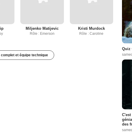
ip
Miljenko Matijevic
Kristi Murdock
by
Rôle : Emerson
Rôle : Caroline
Quiz 
samed
 complet et équipe technique
C'est
génia
des f
samed