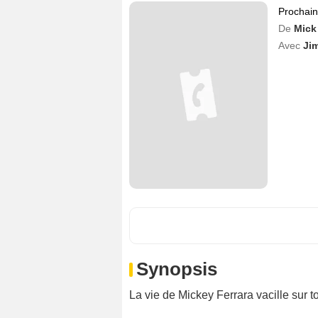
Prochai
De
Mick
Avec
Jim
Synopsis
La vie de Mickey Ferrara vacille sur t