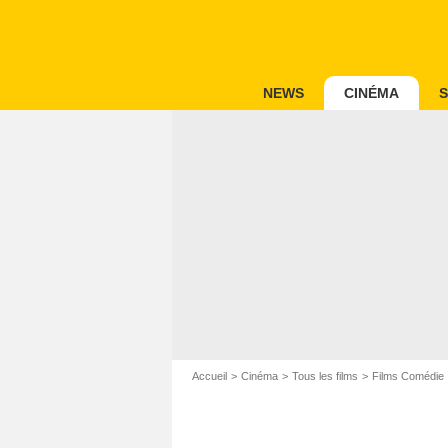
NEWS
CINÉMA
S
Accueil
Cinéma
Tous les films
Films Comédie