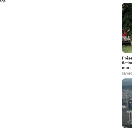
age
Prése
ficti
mort 
samed