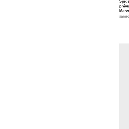
Spide
prévu
Marve
samed