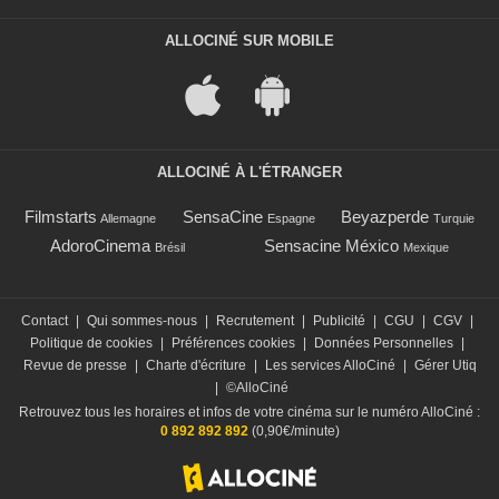
ALLOCINÉ SUR MOBILE
ALLOCINÉ À L'ÉTRANGER
Filmstarts
SensaCine
Beyazperde
Allemagne
Espagne
Turquie
AdoroCinema
Sensacine México
Brésil
Mexique
Contact
|
Qui sommes-nous
|
Recrutement
|
Publicité
|
CGU
|
CGV
|
Politique de cookies
|
Préférences cookies
|
Données Personnelles
|
Revue de presse
|
Charte d'écriture
|
Les services AlloCiné
|
Gérer Utiq
|
©AlloCiné
Retrouvez tous les horaires et infos de votre cinéma sur le numéro AlloCiné :
0 892 892 892
(0,90€/minute)