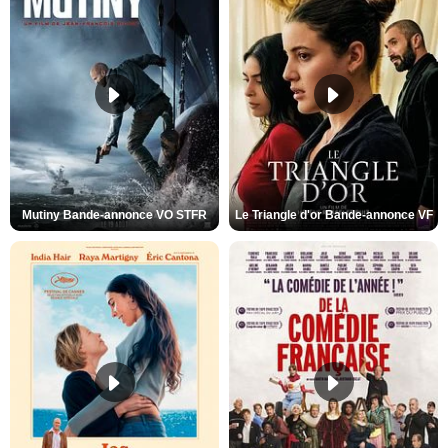
Mutiny Bande-annonce VO STFR
Le Triangle d'or Bande-annonce VF