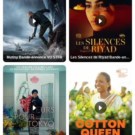
Mutiny Bande-annonce VO STFR
Les Silences de Riyad Bande-annonce VO STFR