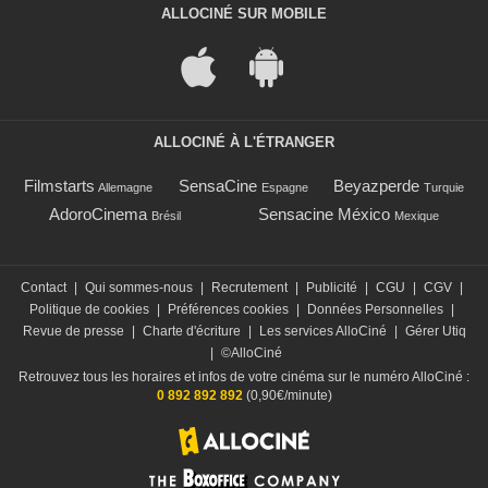
ALLOCINÉ SUR MOBILE
ALLOCINÉ À L'ÉTRANGER
Filmstarts
SensaCine
Beyazperde
Allemagne
Espagne
Turquie
AdoroCinema
Sensacine México
Brésil
Mexique
Contact
|
Qui sommes-nous
|
Recrutement
|
Publicité
|
CGU
|
CGV
|
Politique de cookies
|
Préférences cookies
|
Données Personnelles
|
Revue de presse
|
Charte d'écriture
|
Les services AlloCiné
|
Gérer Utiq
|
©AlloCiné
Retrouvez tous les horaires et infos de votre cinéma sur le numéro AlloCiné :
0 892 892 892
(0,90€/minute)