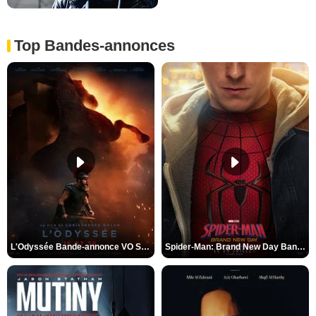
Top Bandes-annonces
L'Odyssée Bande-annonce VO STFR
Spider-Man: Brand New Day Bande-annonce VO STFR