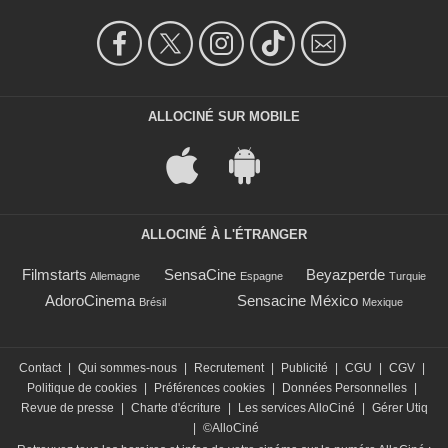
ALLOCINÉ SUR MOBILE
ALLOCINÉ À L'ÉTRANGER
Filmstarts
SensaCine
Beyazperde
Allemagne
Espagne
Turquie
AdoroCinema
Sensacine México
Brésil
Mexique
Contact
|
Qui sommes-nous
|
Recrutement
|
Publicité
|
CGU
|
CGV
|
Politique de cookies
|
Préférences cookies
|
Données Personnelles
|
Revue de presse
|
Charte d'écriture
|
Les services AlloCiné
|
Gérer Utiq
|
©AlloCiné