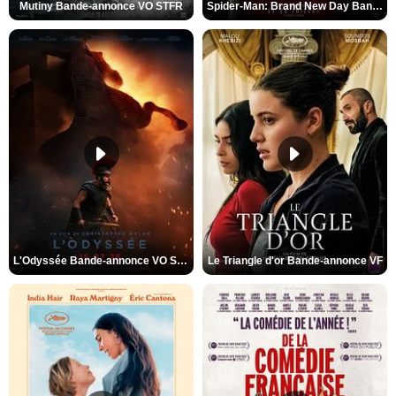
Mutiny Bande-annonce VO STFR
Spider-Man: Brand New Day Bande-annonce VO STFR
L'Odyssée Bande-annonce VO STFR
Le Triangle d'or Bande-annonce VF