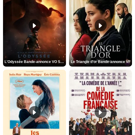
L'Odyssée Bande-annonce VO STFR
Le Triangle d'or Bande-annonce VF