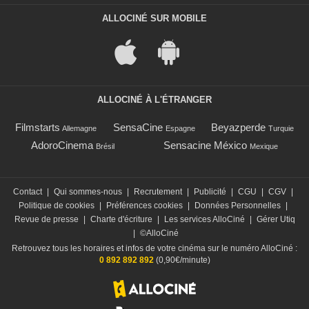
ALLOCINÉ SUR MOBILE
ALLOCINÉ À L'ÉTRANGER
Filmstarts
SensaCine
Beyazperde
Allemagne
Espagne
Turquie
AdoroCinema
Sensacine México
Brésil
Mexique
Contact
|
Qui sommes-nous
|
Recrutement
|
Publicité
|
CGU
|
CGV
|
Politique de cookies
|
Préférences cookies
|
Données Personnelles
|
Revue de presse
|
Charte d'écriture
|
Les services AlloCiné
|
Gérer Utiq
|
©AlloCiné
Retrouvez tous les horaires et infos de votre cinéma sur le numéro AlloCiné :
0 892 892 892
(0,90€/minute)