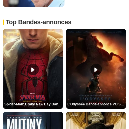
Top Bandes-annonces
Spider-Man: Brand New Day Bande-annonce VO STFR
L'Odyssée Bande-annonce VO STFR