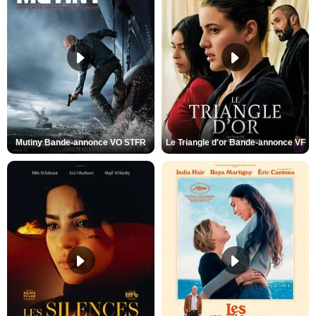
Mutiny Bande-annonce VO STFR
Le Triangle d'or Bande-annonce VF