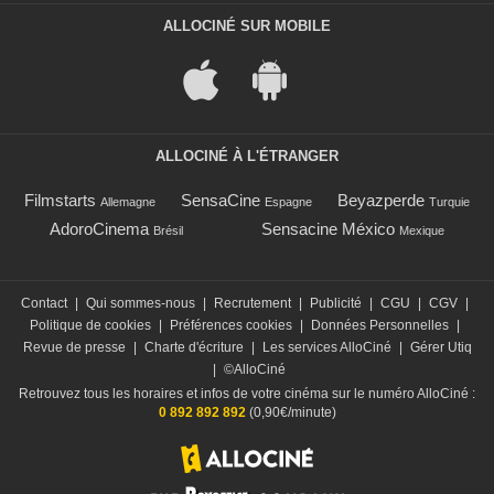
ALLOCINÉ SUR MOBILE
ALLOCINÉ À L'ÉTRANGER
Filmstarts
SensaCine
Beyazperde
Allemagne
Espagne
Turquie
AdoroCinema
Sensacine México
Brésil
Mexique
Contact
|
Qui sommes-nous
|
Recrutement
|
Publicité
|
CGU
|
CGV
|
Politique de cookies
|
Préférences cookies
|
Données Personnelles
|
Revue de presse
|
Charte d'écriture
|
Les services AlloCiné
|
Gérer Utiq
|
©AlloCiné
Retrouvez tous les horaires et infos de votre cinéma sur le numéro AlloCiné :
0 892 892 892
(0,90€/minute)