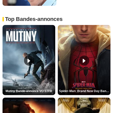
Top Bandes-annonces
Mutiny Bande-annonce VO STFR
Spider-Man: Brand New Day Bande-annonce VO STFR