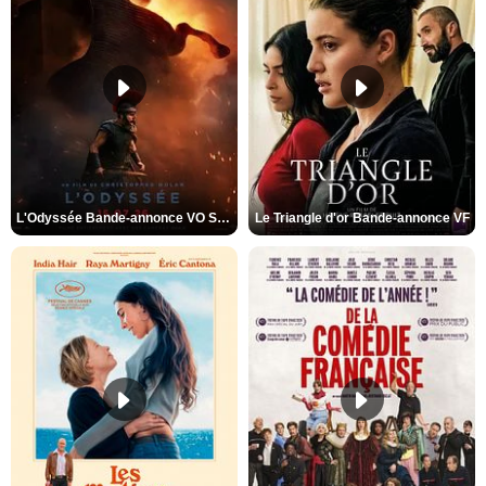
L'Odyssée Bande-annonce VO STFR
Le Triangle d'or Bande-annonce VF