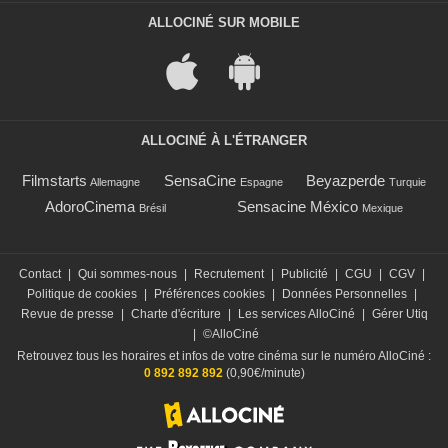
ALLOCINÉ SUR MOBILE
ALLOCINÉ À L'ÉTRANGER
Filmstarts
SensaCine
Beyazperde
Allemagne
Espagne
Turquie
AdoroCinema
Sensacine México
Brésil
Mexique
Contact
|
Qui sommes-nous
|
Recrutement
|
Publicité
|
CGU
|
CGV
|
Politique de cookies
|
Préférences cookies
|
Données Personnelles
|
Revue de presse
|
Charte d'écriture
|
Les services AlloCiné
|
Gérer Utiq
|
©AlloCiné
Retrouvez tous les horaires et infos de votre cinéma sur le numéro AlloCiné :
0 892 892 892
(0,90€/minute)